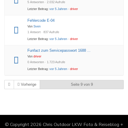
5 Antworten · 2.032 Aufrufe
Letzter Beitrag:
vor 5 Jahren
·
driver
Fehlercode E-04
Von
Sven
1 Antwort · 837 Aufrufe
Letzter Beitrag:
vor 5 Jahren
·
driver
Funfact zum Servicepasswort 1688 ...
Von
driver
0 Antworten · 1.723 Aufrufe
Letzter Beitrag:
vor 5 Jahren
·
driver
Vorherige
Seite 9 von 9
© Copyright 2026
Chris Outdoor LKW Foto & Reiseblog +