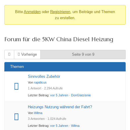
Bitte
Anmelden
oder
Registrieren
, um Beiträge und Themen
zu erstellen.
Forum für die 5KW China Diesel Heizung
Vorherige
Seite 9 von 9
Themen
Sinnvolles Zubehör
Von
rapidicus
1 Antwort · 2.294 Aufrufe
Letzter Beitrag:
vor 5 Jahren
·
DonGlatzionie
Heizungs Nutzung während der Fahrt?
Von
Wilma
3 Antworten · 1.024 Aufrufe
Letzter Beitrag:
vor 5 Jahren
·
Wilma