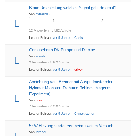
Blaue Datenleitung welches Signal geht da drauf?
Von
extralind
·
1
2
12 Antworten · 3.582 Aufrufe
Letzter Beitrag:
vor 5 Jahren
·
Canis
Geräuscharm DK Pumpe und Display
Von
seiwilli
2 Antworten · 1.102 Aufrufe
Letzter Beitrag:
vor 5 Jahren
·
driver
Abdichtung vom Brenner mit Auspuffpaste oder
Hylomar M anstatt Dichtung (fehlgeschlagenes
Experiment)
Von
driver
7 Antworten · 2.430 Aufrufe
Letzter Beitrag:
vor 5 Jahren
·
Chinakracher
5KW Heizung startet erst beim zweiten Versuch
Von
thitcher