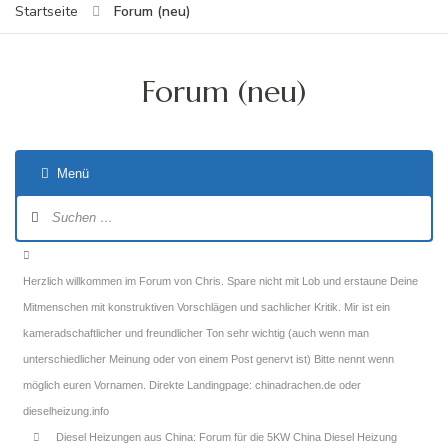
Forum (neu)
Startseite
Forum (neu)
Menü
Forum-
Navigation
Forum-
Breadcrumbs
Herzlich willkommen im Forum von Chris. Spare nicht mit Lob und erstaune Deine
-
Mitmenschen mit konstruktiven Vorschlägen und sachlicher Kritik. Mir ist ein
Du
kameradschaftlicher und freundlicher Ton sehr wichtig (auch wenn man
bist
unterschiedlicher Meinung oder von einem Post genervt ist) Bitte nennt wenn
hier:
möglich euren Vornamen. Direkte Landingpage: chinadrachen.de oder
dieselheizung.info
Diesel Heizungen aus China: Forum für die 5KW China Diesel Heizung