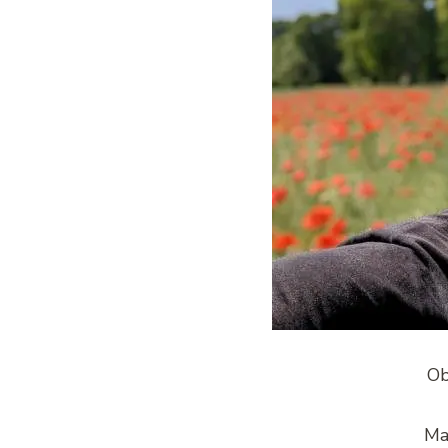
Ob
Ma