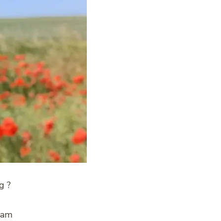
g ?
ham