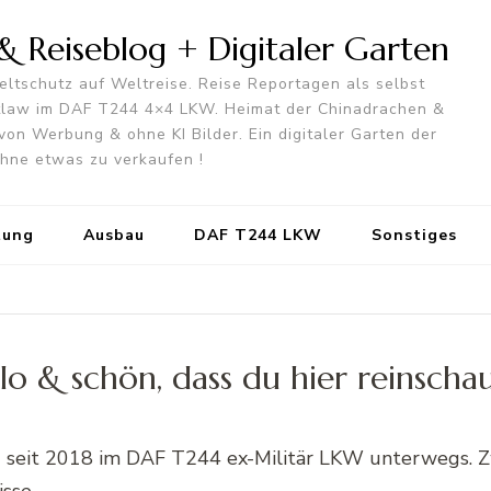
 Reiseblog + Digitaler Garten
ltschutz auf Weltreise. Reise Reportagen als selbst
utlaw im DAF T244 4×4 LKW. Heimat der Chinadrachen &
von Werbung & ohne KI Bilder. Ein digitaler Garten der
 ohne etwas zu verkaufen !
tung
Ausbau
DAF T244 LKW
Sonstiges
lo & schön, dass du hier reinschau
und seit 2018 im DAF T244 ex-Militär LKW unterwegs. 