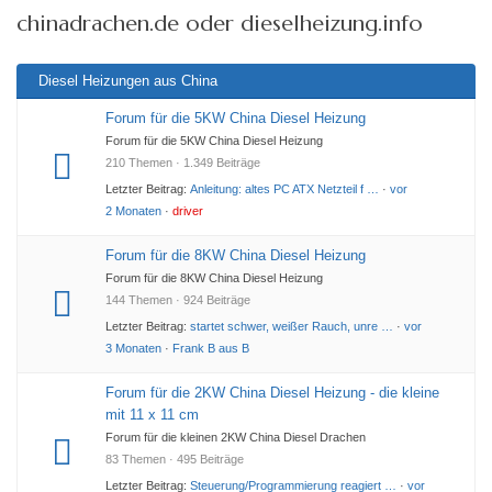
chinadrachen.de oder dieselheizung.info
Diesel Heizungen aus China
Forum für die 5KW China Diesel Heizung
Forum für die 5KW China Diesel Heizung
210 Themen · 1.349 Beiträge
Letzter Beitrag:
Anleitung: altes PC ATX Netzteil f …
·
vor
2 Monaten
·
driver
Forum für die 8KW China Diesel Heizung
Forum für die 8KW China Diesel Heizung
144 Themen · 924 Beiträge
Letzter Beitrag:
startet schwer, weißer Rauch, unre …
·
vor
3 Monaten
·
Frank B aus B
Forum für die 2KW China Diesel Heizung - die kleine
mit 11 x 11 cm
Forum für die kleinen 2KW China Diesel Drachen
83 Themen · 495 Beiträge
Letzter Beitrag:
Steuerung/Programmierung reagiert …
·
vor