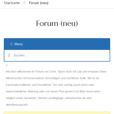
Forum (neu)
Startseite
Forum (neu)
Menü
Forum-
Navigation
Forum-
Breadcrumbs
Herzlich willkommen im Forum von Chris. Spare nicht mit Lob und erstaune Deine
-
Mitmenschen mit konstruktiven Vorschlägen und sachlicher Kritik. Mir ist ein
Du
kameradschaftlicher und freundlicher Ton sehr wichtig (auch wenn man
bist
unterschiedlicher Meinung oder von einem Post genervt ist) Bitte nennt wenn
hier:
möglich euren Vornamen. Direkte Landingpage: chinadrachen.de oder
dieselheizung.info