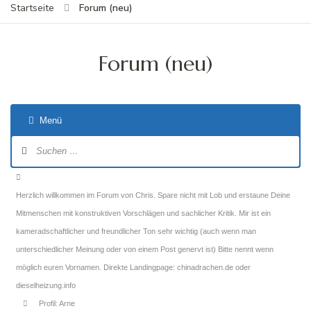
Forum (neu)
Startseite
Forum (neu)
Menü
Forum-
Navigation
Forum-
Breadcrumbs
Herzlich willkommen im Forum von Chris. Spare nicht mit Lob und erstaune Deine
-
Mitmenschen mit konstruktiven Vorschlägen und sachlicher Kritik. Mir ist ein
Du
kameradschaftlicher und freundlicher Ton sehr wichtig (auch wenn man
bist
unterschiedlicher Meinung oder von einem Post genervt ist) Bitte nennt wenn
hier:
möglich euren Vornamen. Direkte Landingpage: chinadrachen.de oder
dieselheizung.info
Profil: Arne