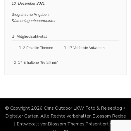
10. Dezember 2021
Biografische Angaben:
Kälteanlagenbauermeister
Mitgliedsaktivität
2
Erstellte Themen
17
Verfasste Antworten
17
Erhaltene "Gefällt mir"
© Copyright 2026
Chris Outdoor LKW Foto & Reiseblog +
Digitaler Garten
. Alle Rechte vorbehalten.
Blossom Recipe
| Entwickelt von
Blossom Themes
.Präsentiert von