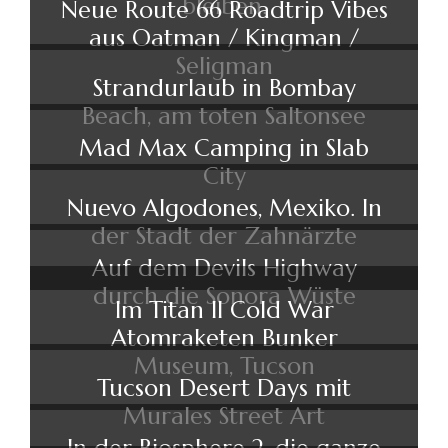
bleiben.
Neue Route 66 Roadtrip Vibes
aus Oatman / Kingman /
Seligman
Strandurlaub in Bombay
Beach, am toten Saltonsee
Mad Max Camping in Slab
City
Nuevo Algodones, Mexiko. In
der Stadt der Zahnärzte
Auf dem Devils Highway
durch die Sonora Wüste
Im Titan II Cold War
Atomraketen Bunker
Museum, Tucson
Tucson Desert Days mit
Murales Street Art
In der Biosphere 2, die ganze