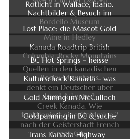
Rotlicht in Wallace, Idaho.
Nachtbilder & Besuch im
Bordello Museum
Lost Place: die Mascot Gold
Mine in Hedley
Kanada Roadtrip British
Columbia, Rocky Mountains
BC Hot Springs – heisse
Quellen in den kanadischen
Rocky Mountains
Kulturschock Kanada – was
denkt ein Deutscher über
Land & Leute ?
Gold Mining im McCulloch
Creek Kanada. Wie
funktioniert eine Goldmine ?
Goldpanning in BC & suche
nach der Geisterstadt French
Creek City
Trans Kanada Highway –