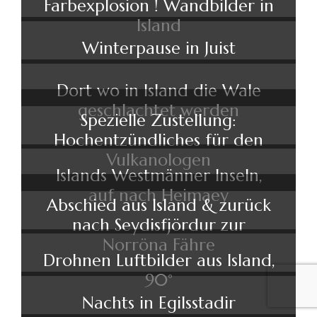
Farbexplosion ! Wandbilder in
Island
Winterpause in Juist
Dort wo in Island die Wale
geschlachtet werden
Spezielle Zustellung:
Hochentzündliches für den
Vulkanologen
Islands Westmänner Inseln,
auf nach Heimaey
Abschied aus Island & zurück
nach Seydisfjördur zur
Norröna Fähre
Drohnen Luftbilder aus Island,
90°
Nachts in Egilsstadir