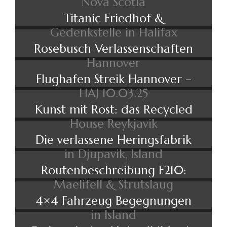
Nova Scotia
Titanic Friedhof &
Gedenkstelle in Halifax
Rosebusch Verlassenschaften
Hannover
Flughafen Streik Hannover –
HAJ 10.03.25
Kunst mit Rost: das Recycled
House Reykjavik
Die verlassene Heringsfabrik
in Djupavik, Island
Routenbeschreibung F210:
Maelifell & Strutslaug
4×4 Fahrzeug Begegnungen
in Island