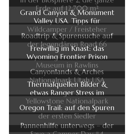
Erde auf 12.700 m²
Grand Canyon & Monument
Valley USA. Tipps für
Wildcamper / Freisteher
Roadtrip & Spurensuche auf
der legendären Road 66
Freiwillig im Knast: das
Wyoming Frontier Prison
Museum in Rawlins
Canyonlands & Arches
Nationalpark Utah USA
Thermalquellen Bilder &
etwas Ranger Stress im
Yellowstone Nationalpark
Oregon Trail: auf den Spuren
der ersten Siedler
Pannenhilfe unterwegs – der
Save a Camper Day #4