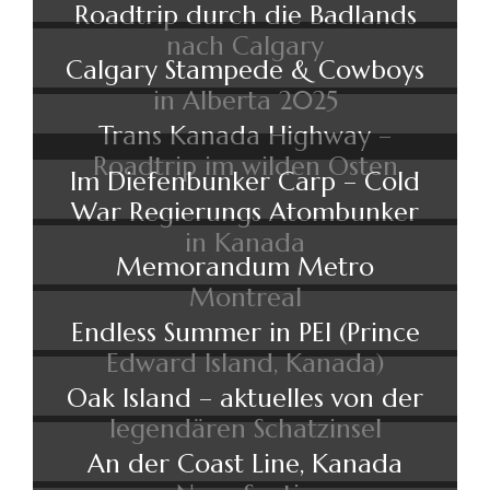
Roadtrip durch die Badlands
nach Calgary
Calgary Stampede & Cowboys
in Alberta 2025
Trans Kanada Highway –
Roadtrip im wilden Osten
Im Diefenbunker Carp – Cold
War Regierungs Atombunker
in Kanada
Memorandum Metro
Montreal
Endless Summer in PEI (Prince
Edward Island, Kanada)
Oak Island – aktuelles von der
legendären Schatzinsel
An der Coast Line, Kanada