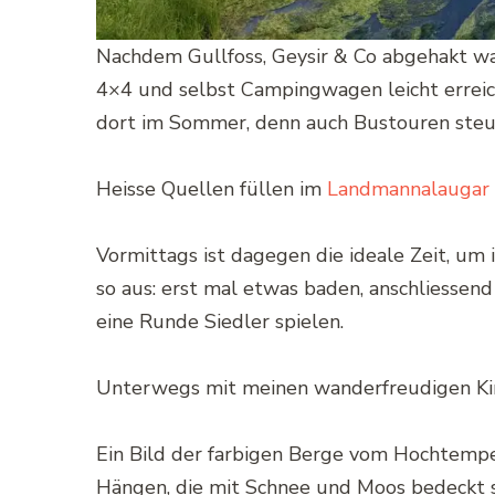
Nachdem Gullfoss, Geysir & Co abgehakt war
4×4 und selbst Campingwagen leicht erreich
dort im Sommer, denn auch Bustouren steue
Heisse Quellen füllen im
Landmannalaugar
Vormittags ist dagegen die ideale Zeit, u
so aus: erst mal etwas baden, anschliessen
eine Runde Siedler spielen.
Unterwegs mit meinen wanderfreudigen Kinder
Ein Bild der farbigen Berge vom Hochtempe
Hängen, die mit Schnee und Moos bedeckt s