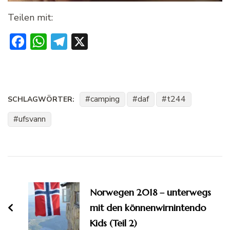
Teilen mit:
Facebook
WhatsApp
Telegram
X
camping
daf
t244
SCHLAGWÖRTER:
ufsvann
Beitragsnavigation
Norwegen 2018 – unterwegs
mit den könnenwirnintendo
Kids (Teil 2)