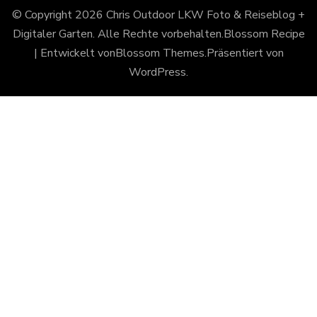
© Copyright 2026
Chris Outdoor LKW Foto & Reiseblog +
Digitaler Garten
. Alle Rechte vorbehalten.
Blossom Recipe
| Entwickelt von
Blossom Themes
.Präsentiert von
WordPress
.