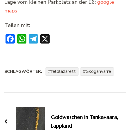
Lage vom kleinen Parkplatz an der E6:
google
maps
Teilen mit:
Facebook
WhatsApp
Telegram
X
feldlazarett
Skoganvarre
SCHLAGWÖRTER:
Beitragsnavigation
Goldwaschen in Tankavaara,
Lappland