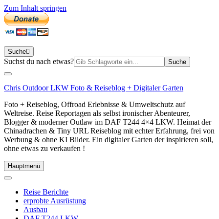
Zum Inhalt springen
Suche
Suchen
Suchst du nach etwas?
nach:
Chris Outdoor LKW Foto & Reiseblog + Digitaler Garten
Foto + Reiseblog, Offroad Erlebnisse & Umweltschutz auf
Weltreise. Reise Reportagen als selbst ironischer Abenteurer,
Blogger & moderner Outlaw im DAF T244 4×4 LKW. Heimat der
Chinadrachen & Tiny URL Reiseblog mit echter Erfahrung, frei von
Werbung & ohne KI Bilder. Ein digitaler Garten der inspirieren soll,
ohne etwas zu verkaufen !
Hauptmenü
Reise Berichte
erprobte Ausrüstung
Ausbau
DAF T244 LKW