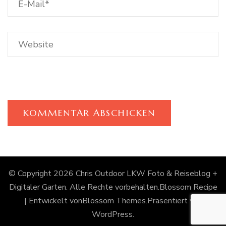
© Copyright 2026
Chris Outdoor LKW Foto & Reiseblog +
Digitaler Garten
. Alle Rechte vorbehalten.
Blossom Recipe
| Entwickelt von
Blossom Themes
.Präsentiert von
WordPress
.