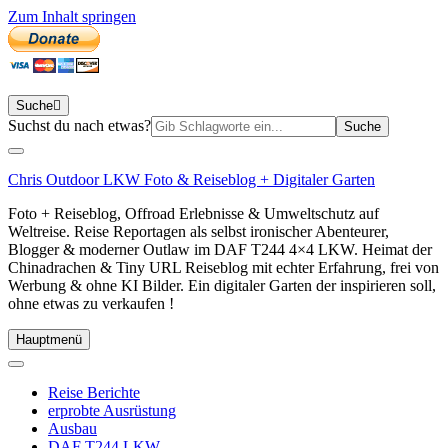
Zum Inhalt springen
Suche
Suchen
Suchst du nach etwas?
nach:
Chris Outdoor LKW Foto & Reiseblog + Digitaler Garten
Foto + Reiseblog, Offroad Erlebnisse & Umweltschutz auf
Weltreise. Reise Reportagen als selbst ironischer Abenteurer,
Blogger & moderner Outlaw im DAF T244 4×4 LKW. Heimat der
Chinadrachen & Tiny URL Reiseblog mit echter Erfahrung, frei von
Werbung & ohne KI Bilder. Ein digitaler Garten der inspirieren soll,
ohne etwas zu verkaufen !
Hauptmenü
Reise Berichte
erprobte Ausrüstung
Ausbau
DAF T244 LKW