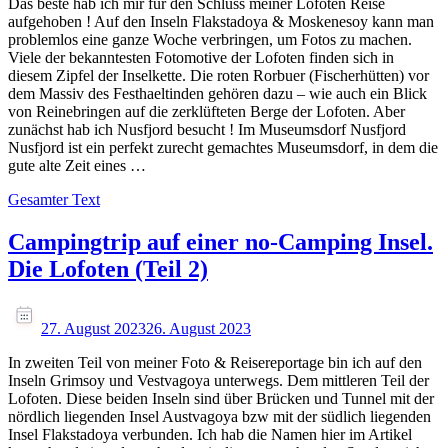
Das beste hab ich mir für den Schluss meiner Lofoten Reise
aufgehoben ! Auf den Inseln Flakstadoya & Moskenesoy kann man
problemlos eine ganze Woche verbringen, um Fotos zu machen.
Viele der bekanntesten Fotomotive der Lofoten finden sich in
diesem Zipfel der Inselkette. Die roten Rorbuer (Fischerhütten) vor
dem Massiv des Festhaeltinden gehören dazu – wie auch ein Blick
von Reinebringen auf die zerklüfteten Berge der Lofoten. Aber
zunächst hab ich Nusfjord besucht ! Im Museumsdorf Nusfjord
Nusfjord ist ein perfekt zurecht gemachtes Museumsdorf, in dem die
gute alte Zeit eines …
Gesamter Text
Campingtrip auf einer no-Camping Insel.
Die Lofoten (Teil 2)
27. August 2023
26. August 2023
In zweiten Teil von meiner Foto & Reisereportage bin ich auf den
Inseln Grimsoy und Vestvagoya unterwegs. Dem mittleren Teil der
Lofoten. Diese beiden Inseln sind über Brücken und Tunnel mit der
nördlich liegenden Insel Austvagoya bzw mit der südlich liegenden
Insel Flakstadoya verbunden. Ich hab die Namen hier im Artikel