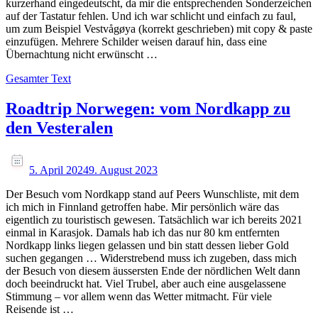
kurzerhand eingedeutscht, da mir die entsprechenden Sonderzeichen
auf der Tastatur fehlen. Und ich war schlicht und einfach zu faul,
um zum Beispiel Vestvågøya (korrekt geschrieben) mit copy & paste
einzufügen. Mehrere Schilder weisen darauf hin, dass eine
Übernachtung nicht erwünscht …
Gesamter Text
Roadtrip Norwegen: vom Nordkapp zu
den Vesteralen
5. April 2024
9. August 2023
Der Besuch vom Nordkapp stand auf Peers Wunschliste, mit dem
ich mich in Finnland getroffen habe. Mir persönlich wäre das
eigentlich zu touristisch gewesen. Tatsächlich war ich bereits 2021
einmal in Karasjok. Damals hab ich das nur 80 km entfernten
Nordkapp links liegen gelassen und bin statt dessen lieber Gold
suchen gegangen … Widerstrebend muss ich zugeben, dass mich
der Besuch von diesem äussersten Ende der nördlichen Welt dann
doch beeindruckt hat. Viel Trubel, aber auch eine ausgelassene
Stimmung – vor allem wenn das Wetter mitmacht. Für viele
Reisende ist …