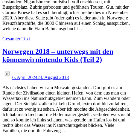
enstanden: Nigardsbreen: touristisch voll erschlossen, mit
Busparkplatz, Zubringerbooten und geführten Touren. Gut, mit der
Corona Kriese hat es sich beruhigt, ich schreibe dies im November
2020. Aber diese Seite gibt (oder gab) es leider auch in Norwegen:
Kreuzfahrtschiffe, die 3000 Chinesen auf einen Schlag ausspucken,
welche dann die Flam Bahn ausgebucht …
Gesamter Text
Norwegen 2018 – unterwegs mit den
könnenwirnintendo Kids (Teil 2)
6. April 2024
23. August 2018
Als nächstes haben wir am Mosvatn gestanden. Dort gibt es am
Rande der Zivilisation einen kleinen Hafen, von dem aus man ein
Wassertaxi ins Naturschutzgebiet nehmen kann. Zum wandern oder
jagen. Der Stellplatz allein ist kein Grund, extra dort hin zu fahren,
dafür ist zu wenig zu sehen. Aber ich mochte die Abgeschiedenheit.
Ich hab mich frech auf die Hafenmauer gestellt, verboten wars nicht
und so konnte ich links schauen, was gerade im Hafen los ist und
rechts über das Wasser ins Naturschutzgebiet blicken. Viele
Familien, die dort ihr Fahrzeug …