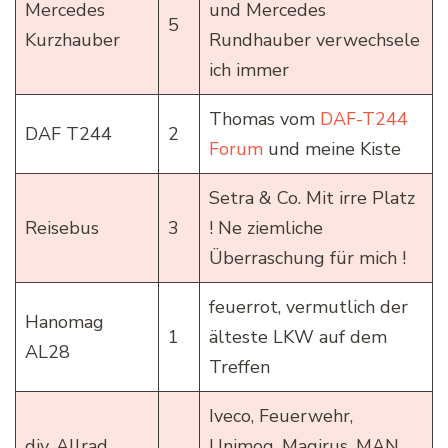
Mercedes
und Mercedes
5
Kurzhauber
Rundhauber verwechsele
ich immer
Thomas vom
DAF-T244
DAF T244
2
Forum
und meine Kiste
Setra & Co. Mit irre Platz
Reisebus
3
! Ne ziemliche
Überraschung für mich !
feuerrot, vermutlich der
Hanomag
1
älteste LKW auf dem
AL28
Treffen
Iveco, Feuerwehr,
div. Allrad
Unimog, Magirus, MAN