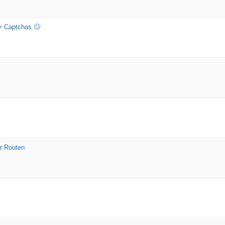
> Captchas 🙁
r Routen