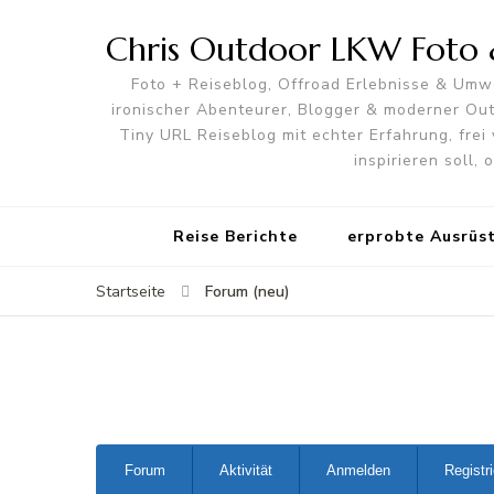
Chris Outdoor LKW Foto &
Foto + Reiseblog, Offroad Erlebnisse & Umwe
ironischer Abenteurer, Blogger & moderner O
Tiny URL Reiseblog mit echter Erfahrung, frei 
inspirieren soll,
Reise Berichte
erprobte Ausrüs
Forum (neu)
Startseite
Forum-
Forum
Aktivität
Anmelden
Registr
Navigation