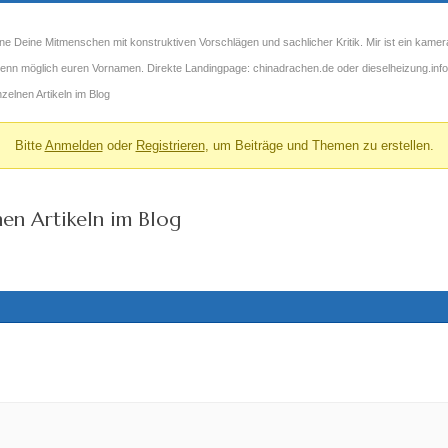
ne Deine Mitmenschen mit konstruktiven Vorschlägen und sachlicher Kritik. Mir ist ein kamer
 wenn möglich euren Vornamen. Direkte Landingpage: chinadrachen.de oder dieselheizung.info
elnen Artikeln im Blog
Bitte
Anmelden
oder
Registrieren
, um Beiträge und Themen zu erstellen.
nen Artikeln im Blog