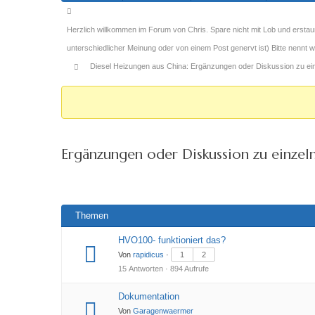
Forum-
Breadcrumbs
Herzlich willkommen im Forum von Chris. Spare nicht mit Lob und erstau
-
unterschiedlicher Meinung oder von einem Post genervt ist) Bitte nennt
Du
Diesel Heizungen aus China: Ergänzungen oder Diskussion zu einz
bist
hier:
Ergänzungen oder Diskussion zu einzel
Themen
HVO100- funktioniert das?
Von
rapidicus
·
1
2
15 Antworten · 894 Aufrufe
Dokumentation
Von
Garagenwaermer