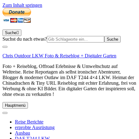
Zum Inhalt springen
Suche
Suchen
Suchst du nach etwas?
nach:
Chris Outdoor LKW Foto & Reiseblog + Digitaler Garten
Foto + Reiseblog, Offroad Erlebnisse & Umweltschutz auf
Weltreise. Reise Reportagen als selbst ironischer Abenteurer,
Blogger & moderner Outlaw im DAF T244 4×4 LKW. Heimat der
Chinadrachen & Tiny URL Reiseblog mit echter Erfahrung, frei von
Werbung & ohne KI Bilder. Ein digitaler Garten der inspirieren soll,
ohne etwas zu verkaufen !
Hauptmenü
Reise Berichte
erprobte Ausrüstung
Ausbau
DAF T244 LKW