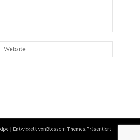
ipe | Entwickelt von
Blossom Themes
.Präsentiert