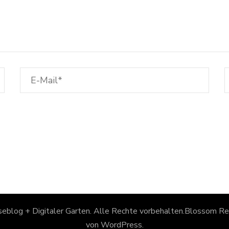
eblog + Digitaler Garten
. Alle Rechte vorbehalten.
Blossom Rec
von
WordPress
.