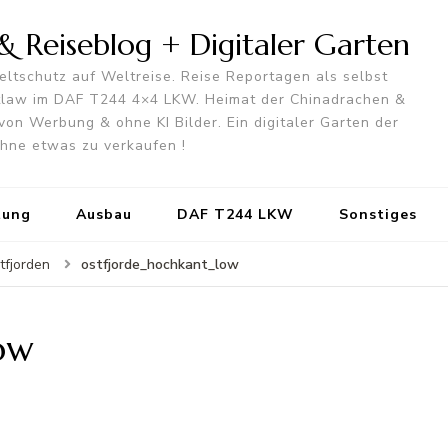
 Reiseblog + Digitaler Garten
ltschutz auf Weltreise. Reise Reportagen als selbst
utlaw im DAF T244 4×4 LKW. Heimat der Chinadrachen &
von Werbung & ohne KI Bilder. Ein digitaler Garten der
 ohne etwas zu verkaufen !
tung
Ausbau
DAF T244 LKW
Sonstiges
ostfjorde_hochkant_low
tfjorden
ow