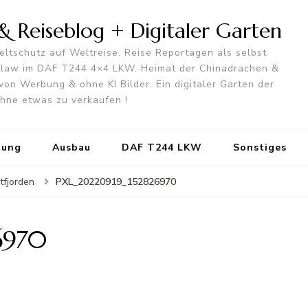
 Reiseblog + Digitaler Garten
ltschutz auf Weltreise. Reise Reportagen als selbst
utlaw im DAF T244 4×4 LKW. Heimat der Chinadrachen &
von Werbung & ohne KI Bilder. Ein digitaler Garten der
 ohne etwas zu verkaufen !
tung
Ausbau
DAF T244 LKW
Sonstiges
PXL_20220919_152826970
tfjorden
6970