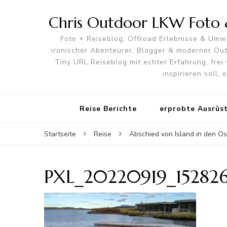
Chris Outdoor LKW Foto &
Foto + Reiseblog, Offroad Erlebnisse & Umwe
ironischer Abenteurer, Blogger & moderner O
Tiny URL Reiseblog mit echter Erfahrung, frei 
inspirieren soll,
Reise Berichte
erprobte Ausrüs
Startseite
Reise
Abschied von Island in den Os
PXL_20220919_15282