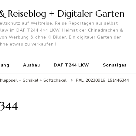
 Reiseblog + Digitaler Garten
ltschutz auf Weltreise. Reise Reportagen als selbst
utlaw im DAF T244 4×4 LKW. Heimat der Chinadrachen &
von Werbung & ohne KI Bilder. Ein digitaler Garten der
 ohne etwas zu verkaufen !
tung
Ausbau
DAF T244 LKW
Sonstiges
PXL_20230916_151446344
hleppseil + Schäkel + Softschäkel
6344