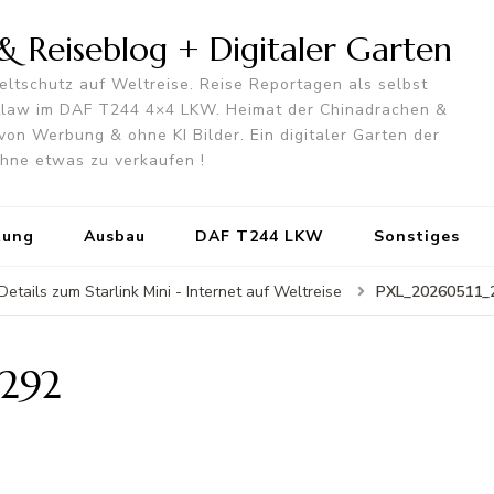
 Reiseblog + Digitaler Garten
ltschutz auf Weltreise. Reise Reportagen als selbst
utlaw im DAF T244 4×4 LKW. Heimat der Chinadrachen &
von Werbung & ohne KI Bilder. Ein digitaler Garten der
 ohne etwas zu verkaufen !
tung
Ausbau
DAF T244 LKW
Sonstiges
PXL_20260511_
Details zum Starlink Mini - Internet auf Weltreise
292