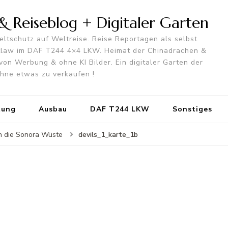
 Reiseblog + Digitaler Garten
ltschutz auf Weltreise. Reise Reportagen als selbst
utlaw im DAF T244 4×4 LKW. Heimat der Chinadrachen &
von Werbung & ohne KI Bilder. Ein digitaler Garten der
 ohne etwas zu verkaufen !
tung
Ausbau
DAF T244 LKW
Sonstiges
devils_1_karte_1b
h die Sonora Wüste