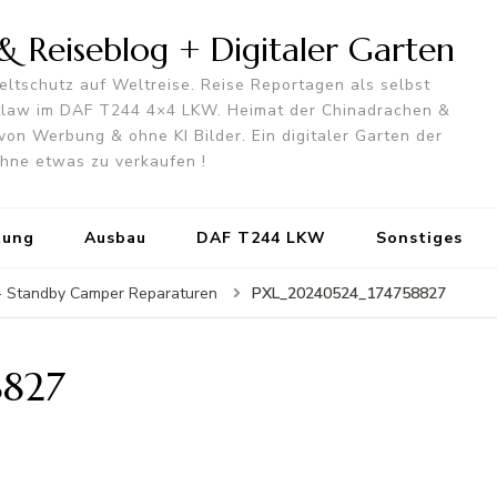
 Reiseblog + Digitaler Garten
ltschutz auf Weltreise. Reise Reportagen als selbst
utlaw im DAF T244 4×4 LKW. Heimat der Chinadrachen &
von Werbung & ohne KI Bilder. Ein digitaler Garten der
 ohne etwas zu verkaufen !
tung
Ausbau
DAF T244 LKW
Sonstiges
PXL_20240524_174758827
 - Standby Camper Reparaturen
8827