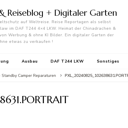
 Reiseblog + Digitaler Garten
ltschutz auf Weltreise. Reise Reportagen als selbst
utlaw im DAF T244 4×4 LKW. Heimat der Chinadrachen &
von Werbung & ohne KI Bilder. Ein digitaler Garten der
 ohne etwas zu verkaufen !
tung
Ausbau
DAF T244 LKW
Sonstiges
PXL_20240825_102638631.PORT
 - Standby Camper Reparaturen
8631.PORTRAIT