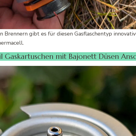
n Brennern gibt es für diesen Gasflaschentyp innovati
ermacell.
il Gaskartuschen mit Bajonett Düsen Ansc