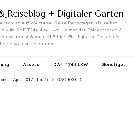
 Reiseblog + Digitaler Garten
ltschutz auf Weltreise. Reise Reportagen als selbst
utlaw im DAF T244 4×4 LKW. Heimat der Chinadrachen &
von Werbung & ohne KI Bilder. Ein digitaler Garten der
 ohne etwas zu verkaufen !
tung
Ausbau
DAF T244 LKW
Sonstiges
DSC_5840-1
Romo - April 2017 (Teil 1)