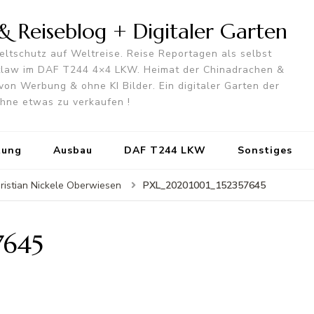
 Reiseblog + Digitaler Garten
ltschutz auf Weltreise. Reise Reportagen als selbst
utlaw im DAF T244 4×4 LKW. Heimat der Chinadrachen &
von Werbung & ohne KI Bilder. Ein digitaler Garten der
 ohne etwas zu verkaufen !
tung
Ausbau
DAF T244 LKW
Sonstiges
PXL_20201001_152357645
ristian Nickele Oberwiesen
7645