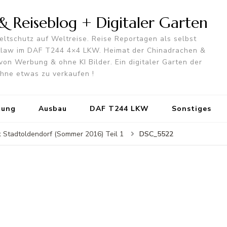
 Reiseblog + Digitaler Garten
ltschutz auf Weltreise. Reise Reportagen als selbst
utlaw im DAF T244 4×4 LKW. Heimat der Chinadrachen &
von Werbung & ohne KI Bilder. Ein digitaler Garten der
 ohne etwas zu verkaufen !
tung
Ausbau
DAF T244 LKW
Sonstiges
DSC_5522
 Stadtoldendorf (Sommer 2016) Teil 1