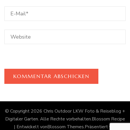
© Copyright 2026
Chris Outdoor LKW Foto & Reiseblog +
Digitaler Garten
. Alle Rechte vorbehalten.
Blossom Recipe
| Entwickelt von
Blossom Themes
.Präsentiert von