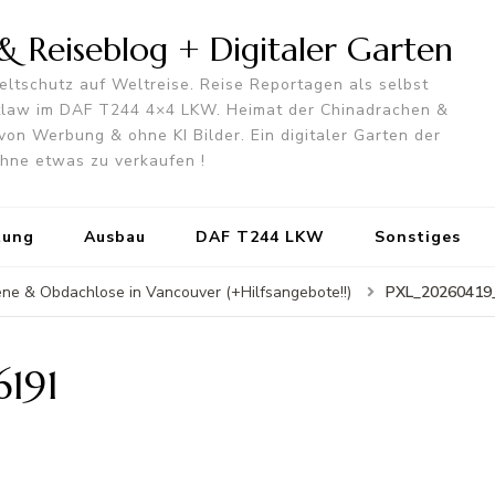
 Reiseblog + Digitaler Garten
ltschutz auf Weltreise. Reise Reportagen als selbst
utlaw im DAF T244 4×4 LKW. Heimat der Chinadrachen &
von Werbung & ohne KI Bilder. Ein digitaler Garten der
 ohne etwas zu verkaufen !
tung
Ausbau
DAF T244 LKW
Sonstiges
PXL_20260419
ne & Obdachlose in Vancouver (+Hilfsangebote!!)
191