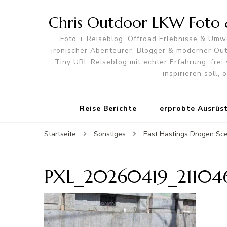
Chris Outdoor LKW Foto &
Foto + Reiseblog, Offroad Erlebnisse & Umwe
ironischer Abenteurer, Blogger & moderner O
Tiny URL Reiseblog mit echter Erfahrung, frei 
inspirieren soll,
Reise Berichte
erprobte Ausrüs
Startseite
Sonstiges
East Hastings Drogen Sce
PXL_20260419_211046