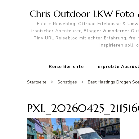
Chris Outdoor LKW Foto &
Foto + Reiseblog, Offroad Erlebnisse & Umwe
ironischer Abenteurer, Blogger & moderner O
Tiny URL Reiseblog mit echter Erfahrung, frei 
inspirieren soll,
Reise Berichte
erprobte Ausrüs
Startseite
Sonstiges
East Hastings Drogen Sce
PXL_20260425_211516