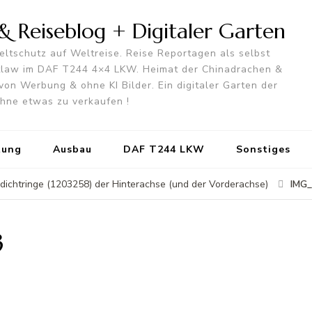
 Reiseblog + Digitaler Garten
ltschutz auf Weltreise. Reise Reportagen als selbst
utlaw im DAF T244 4×4 LKW. Heimat der Chinadrachen &
von Werbung & ohne KI Bilder. Ein digitaler Garten der
 ohne etwas zu verkaufen !
tung
Ausbau
DAF T244 LKW
Sonstiges
IMG
dichtringe (1203258) der Hinterachse (und der Vorderachse)
3