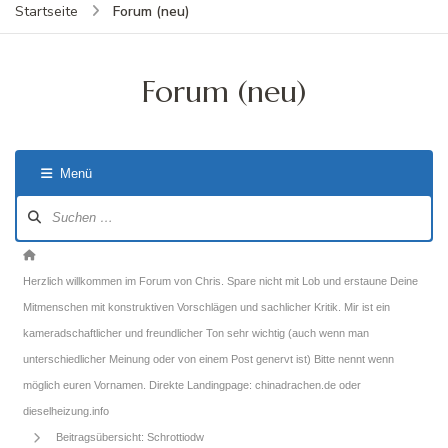
Forum (neu)
Startseite
Forum (neu)
Menü
Forum-
Navigation
Forum-
Breadcrumbs
Herzlich willkommen im Forum von Chris. Spare nicht mit Lob und erstaune Deine
-
Mitmenschen mit konstruktiven Vorschlägen und sachlicher Kritik. Mir ist ein
Du
kameradschaftlicher und freundlicher Ton sehr wichtig (auch wenn man
bist
unterschiedlicher Meinung oder von einem Post genervt ist) Bitte nennt wenn
hier:
möglich euren Vornamen. Direkte Landingpage: chinadrachen.de oder
dieselheizung.info
Beitragsübersicht: Schrottiodw