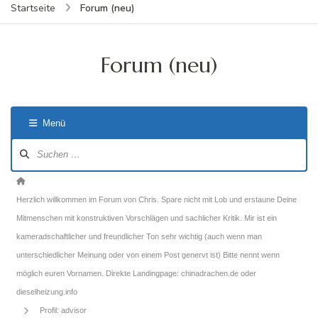
Forum (neu)
Startseite
Forum (neu)
Menü
Forum-
Navigation
Forum-
Breadcrumbs
Herzlich willkommen im Forum von Chris. Spare nicht mit Lob und erstaune Deine
-
Mitmenschen mit konstruktiven Vorschlägen und sachlicher Kritik. Mir ist ein
Du
kameradschaftlicher und freundlicher Ton sehr wichtig (auch wenn man
bist
unterschiedlicher Meinung oder von einem Post genervt ist) Bitte nennt wenn
hier:
möglich euren Vornamen. Direkte Landingpage: chinadrachen.de oder
dieselheizung.info
Profil: advisor