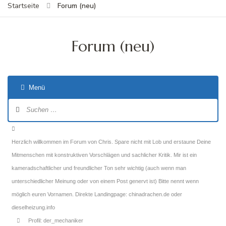
Forum (neu)
Startseite
Forum (neu)
Menü
Forum-
Navigation
Forum-
Breadcrumbs
Herzlich willkommen im Forum von Chris. Spare nicht mit Lob und erstaune Deine
-
Mitmenschen mit konstruktiven Vorschlägen und sachlicher Kritik. Mir ist ein
Du
kameradschaftlicher und freundlicher Ton sehr wichtig (auch wenn man
bist
unterschiedlicher Meinung oder von einem Post genervt ist) Bitte nennt wenn
hier:
möglich euren Vornamen. Direkte Landingpage: chinadrachen.de oder
dieselheizung.info
Profil: der_mechaniker