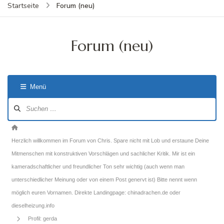
Forum (neu)
Startseite
Forum (neu)
Menü
Forum-
Navigation
Forum-
Breadcrumbs
Herzlich willkommen im Forum von Chris. Spare nicht mit Lob und erstaune Deine
-
Mitmenschen mit konstruktiven Vorschlägen und sachlicher Kritik. Mir ist ein
Du
kameradschaftlicher und freundlicher Ton sehr wichtig (auch wenn man
bist
unterschiedlicher Meinung oder von einem Post genervt ist) Bitte nennt wenn
hier:
möglich euren Vornamen. Direkte Landingpage: chinadrachen.de oder
dieselheizung.info
Profil: gerda