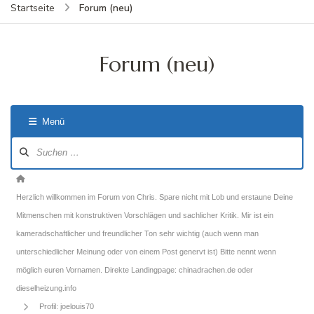
Forum (neu)
Startseite
Forum (neu)
Menü
Forum-
Navigation
Forum-
Breadcrumbs
Herzlich willkommen im Forum von Chris. Spare nicht mit Lob und erstaune Deine
-
Mitmenschen mit konstruktiven Vorschlägen und sachlicher Kritik. Mir ist ein
Du
kameradschaftlicher und freundlicher Ton sehr wichtig (auch wenn man
bist
unterschiedlicher Meinung oder von einem Post genervt ist) Bitte nennt wenn
hier:
möglich euren Vornamen. Direkte Landingpage: chinadrachen.de oder
dieselheizung.info
Profil: joelouis70