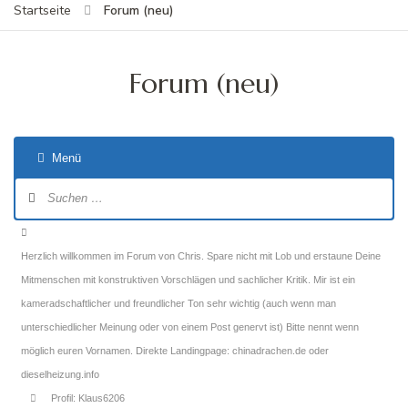
Forum (neu)
Startseite
Forum (neu)
Menü
Forum-
Navigation
Forum-
Breadcrumbs
Herzlich willkommen im Forum von Chris. Spare nicht mit Lob und erstaune Deine
-
Mitmenschen mit konstruktiven Vorschlägen und sachlicher Kritik. Mir ist ein
Du
kameradschaftlicher und freundlicher Ton sehr wichtig (auch wenn man
bist
unterschiedlicher Meinung oder von einem Post genervt ist) Bitte nennt wenn
hier:
möglich euren Vornamen. Direkte Landingpage: chinadrachen.de oder
dieselheizung.info
Profil: Klaus6206