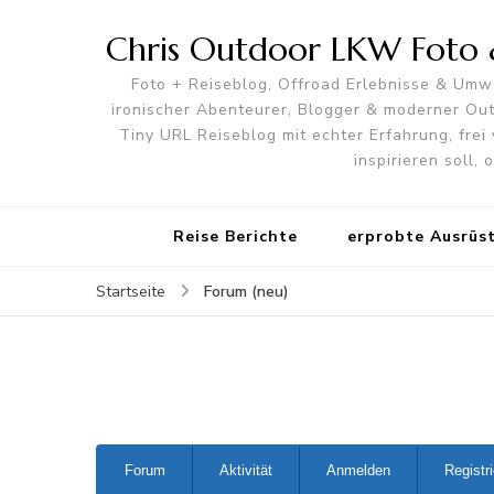
Chris Outdoor LKW Foto &
Foto + Reiseblog, Offroad Erlebnisse & Umwe
ironischer Abenteurer, Blogger & moderner O
Tiny URL Reiseblog mit echter Erfahrung, frei 
inspirieren soll,
Reise Berichte
erprobte Ausrüs
Forum (neu)
Startseite
Forum-
Forum
Aktivität
Anmelden
Registr
Navigation