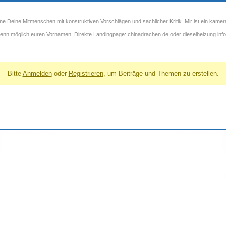
ne Deine Mitmenschen mit konstruktiven Vorschlägen und sachlicher Kritik. Mir ist ein kamer
 wenn möglich euren Vornamen. Direkte Landingpage: chinadrachen.de oder dieselheizung.info
Bitte
Anmelden
oder
Registrieren
, um Beiträge und Themen zu erstellen.