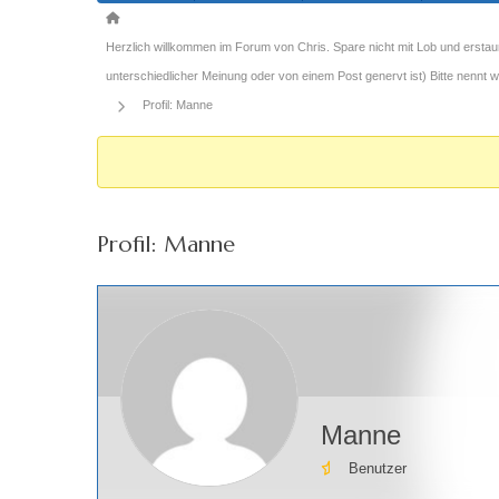
Forum-
Breadcrumbs
Herzlich willkommen im Forum von Chris. Spare nicht mit Lob und erstau
-
unterschiedlicher Meinung oder von einem Post genervt ist) Bitte nennt
Du
Profil: Manne
bist
hier:
Profil: Manne
Manne
Benutzer