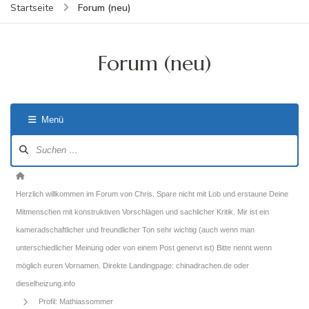
Forum (neu)
Startseite
Forum (neu)
Menü
Forum-
Navigation
Forum-
Breadcrumbs
Herzlich willkommen im Forum von Chris. Spare nicht mit Lob und erstaune Deine
-
Mitmenschen mit konstruktiven Vorschlägen und sachlicher Kritik. Mir ist ein
Du
kameradschaftlicher und freundlicher Ton sehr wichtig (auch wenn man
bist
unterschiedlicher Meinung oder von einem Post genervt ist) Bitte nennt wenn
hier:
möglich euren Vornamen. Direkte Landingpage: chinadrachen.de oder
dieselheizung.info
Profil: Mathiassommer