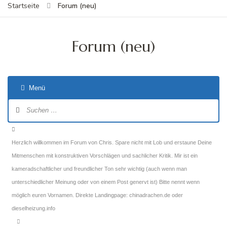
Forum (neu)
Startseite
Forum (neu)
Menü
Forum-
Navigation
Forum-
Breadcrumbs
Herzlich willkommen im Forum von Chris. Spare nicht mit Lob und erstaune Deine
-
Mitmenschen mit konstruktiven Vorschlägen und sachlicher Kritik. Mir ist ein
Du
kameradschaftlicher und freundlicher Ton sehr wichtig (auch wenn man
bist
unterschiedlicher Meinung oder von einem Post genervt ist) Bitte nennt wenn
hier:
möglich euren Vornamen. Direkte Landingpage: chinadrachen.de oder
dieselheizung.info