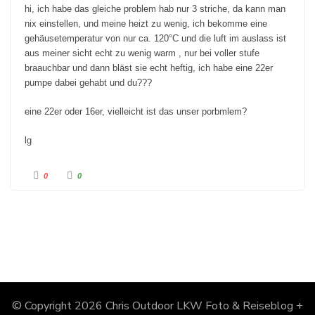
e
e
hi, ich habe das gleiche problem hab nur 3 striche, da kann man
n
n
n
n
nix einstellen, und meine heizt zu wenig, ich bekomme eine
a
a
c
c
gehäusetemperatur von nur ca. 120°C und die luft im auslass ist
h
h
u
o
aus meiner sicht echt zu wenig warm , nur bei voller stufe
n
b
t
e
braauchbar und dann bläst sie echt heftig, ich habe eine 22er
e
n
pumpe dabei gehabt und du???
n
.
.
eine 22er oder 16er, vielleicht ist das unser porbmlem?
lg
A
A
0
0
n
n
k
k
l
l
i
i
c
c
k
k
e
e
n
n
f
f
ü
ü
r
r
D
D
a
a
u
u
m
m
e
e
© Copyright 2026
Chris Outdoor LKW Foto & Reiseblog +
n
n
n
n