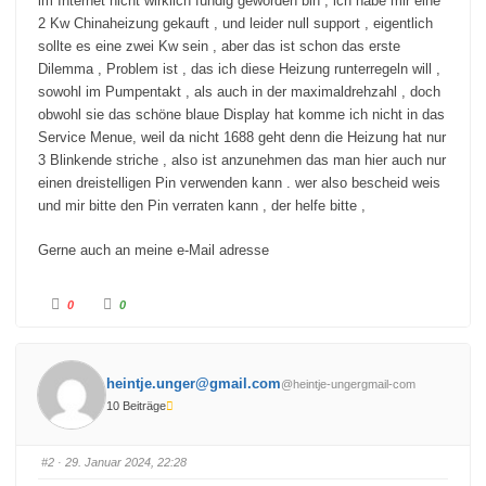
im Internet nicht wirklich fündig geworden bin , ich habe mir eine
2 Kw Chinaheizung gekauft , und leider null support , eigentlich
sollte es eine zwei Kw sein , aber das ist schon das erste
Dilemma , Problem ist , das ich diese Heizung runterregeln will ,
sowohl im Pumpentakt , als auch in der maximaldrehzahl , doch
obwohl sie das schöne blaue Display hat komme ich nicht in das
Service Menue, weil da nicht 1688 geht denn die Heizung hat nur
3 Blinkende striche , also ist anzunehmen das man hier auch nur
einen dreistelligen Pin verwenden kann . wer also bescheid weis
und mir bitte den Pin verraten kann , der helfe bitte ,
Gerne auch an meine e-Mail adresse
A
A
0
0
n
n
k
k
l
l
i
i
c
c
k
k
heintje.unger@gmail.com
@heintje-ungergmail-com
e
e
n
n
10 Beiträge
f
f
ü
ü
r
r
D
D
a
a
#2
· 29. Januar 2024, 22:28
u
u
m
m