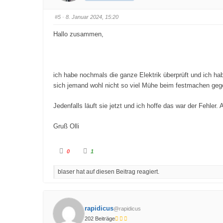
r
r
D
D
a
a
#5
· 8. Januar 2024, 15:20
u
u
m
m
e
e
Hallo zusammen,
n
n
n
n
a
a
c
c
h
h
u
o
n
b
ich habe nochmals die ganze Elektrik überprüft und ich h
t
e
e
n
sich jemand wohl nicht so viel Mühe beim festmachen geg
n
.
.
Jedenfalls läuft sie jetzt und ich hoffe das war der Fehler
Gruß Olli
A
A
0
1
n
n
k
k
l
l
blaser hat auf diesen Beitrag reagiert.
i
i
c
c
k
k
e
e
n
n
f
f
ü
ü
rapidicus
@rapidicus
r
r
D
D
202 Beiträge
a
a