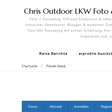
Chris Outdoor LKW Foto &
Foto + Reiseblog, Offroad Erlebnisse & Umwe
ironischer Abenteurer, Blogger & moderner O
Tiny URL Reiseblog mit echter Erfahrung, frei 
inspirieren soll,
Reise Berichte
erprobte Ausrüs
Forum (neu)
Startseite
Forum-
Forum
Aktivität
Anmelden
Registr
Navigation