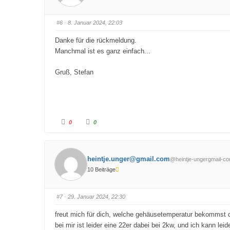
u
u
m
m
e
e
n
n
#6
· 8. Januar 2024, 22:03
n
n
a
a
c
c
Danke für die rückmeldung.
h
h
u
o
Manchmal ist es ganz einfach...
n
b
t
e
e
n
Gruß, Stefan
n
.
.
A
A
0
0
n
n
k
k
l
l
i
i
c
c
k
k
heintje.unger@gmail.com
@heintje-ungergmail-c
e
e
n
n
10 Beiträge
f
f
ü
ü
r
r
D
D
a
a
#7
· 29. Januar 2024, 22:30
u
u
m
m
e
e
freut mich für dich, welche gehäusetemperatur bekommst d
n
n
n
n
bei mir ist leider eine 22er dabei bei 2kw, und ich kann leid
a
a