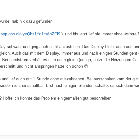
wurde, hab nix dazu gefunden.
s.app.goo.gl/vyeQbs1Yq1mAoZCi9
) und bis jetzt lief sie immer ohne weitere
play schwarz und ging auch nicht anzustellen. Das Display bleibt auch aus un
r gleich. Auch das mit dem Display, immer aus und nach einigen Stunden geht
. Bei Landstrom verhält es sich auch gleich (ach ja, nutze die Heizung im Cam
rschnitt und nicht anspringen hatte ich schon 😉
en und lief auch gut 1 Stunde ohne auszuhgehen. Bei ausschalten kam der gl
ieder nicht einschaltbar. Erst nach einigen Stunden schaltet es sich dann wie
? Hoffe ich konnte das Problem einigermaßen gut beschreiben.
i