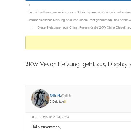
Forum-
Breadcrumbs
Herzlich willkommen im Forum von Chris. Spare nicht mit Lob und erstau
-
unterschiedlicher Meinung oder von einem Post genervt ist) Bitte nennt
Du
Diesel Heizungen aus China: Forum für die 2KW China Diesel Heizu
bist
hier:
2KW Vevor Heizung, geht aus, Display 
Olli H.
@olli-h
3 Beiträge
#1
· 3. Januar 2024, 11:54
Hallo zusammen,