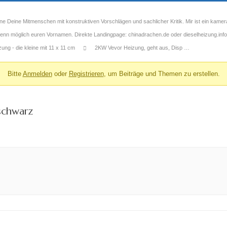
ne Deine Mitmenschen mit konstruktiven Vorschlägen und sachlicher Kritik. Mir ist ein kamer
 wenn möglich euren Vornamen. Direkte Landingpage: chinadrachen.de oder dieselheizung.info
ng - die kleine mit 11 x 11 cm
2KW Vevor Heizung, geht aus, Disp …
Bitte
Anmelden
oder
Registrieren
, um Beiträge und Themen zu erstellen.
schwarz