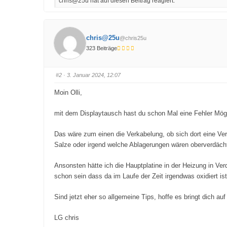
chris@25u hat auf diesen Beitrag reagiert.
i
i
c
c
k
k
e
e
n
n
f
f
ü
ü
chris@25u
@chris25u
r
r
D
D
323 Beiträge
a
a
u
u
m
m
e
e
n
n
#2
· 3. Januar 2024, 12:07
n
n
a
a
c
c
Moin Olli,
h
h
u
o
n
b
t
e
mit dem Displaytausch hast du schon Mal eine Fehler Möglic
e
n
n
.
.
Das wäre zum einen die Verkabelung, ob sich dort eine Ve
Salze oder irgend welche Ablagerungen wären oberverdächt
Ansonsten hätte ich die Hauptplatine in der Heizung in Ve
schon sein dass da im Laufe der Zeit irgendwas oxidiert is
Sind jetzt eher so allgemeine Tips, hoffe es bringt dich auf 
LG chris