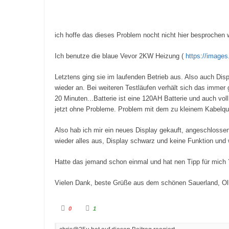
ich hoffe das dieses Problem nocht nicht hier besprochen 
Ich benutze die blaue Vevor 2KW Heizung (
https://image
Letztens ging sie im laufenden Betrieb aus. Also auch Dis
wieder an. Bei weiteren Testläufen verhält sich das imme
20 Minuten...Batterie ist eine 120AH Batterie und auch voll
jetzt ohne Probleme. Problem mit dem zu kleinem Kabelque
Also hab ich mir ein neues Display gekauft, angeschloss
wieder alles aus, Display schwarz und keine Funktion und w
Hatte das jemand schon einmal und hat nen Tipp für mich 
Vielen Dank, beste Grüße aus dem schönen Sauerland, Oll
A
A
0
1
n
n
k
k
l
l