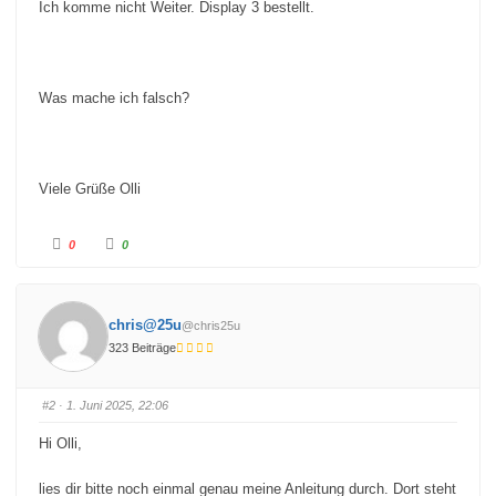
Ich komme nicht Weiter. Display 3 bestellt.
Was mache ich falsch?
Viele Grüße Olli
A
A
0
0
n
n
k
k
l
l
i
i
c
c
k
k
chris@25u
@chris25u
e
e
n
n
323 Beiträge
f
f
ü
ü
r
r
D
D
a
a
#2
· 1. Juni 2025, 22:06
u
u
m
m
e
e
Hi Olli,
n
n
n
n
a
a
c
c
lies dir bitte noch einmal genau meine Anleitung durch. Dort steht