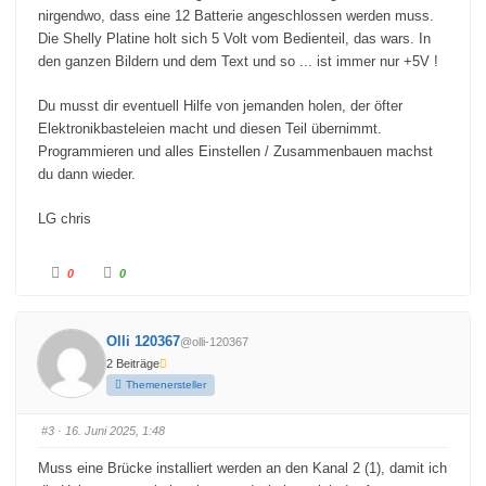
h
h
u
o
nirgendwo, dass eine 12 Batterie angeschlossen werden muss.
n
b
Die Shelly Platine holt sich 5 Volt vom Bedienteil, das wars. In
t
e
e
n
den ganzen Bildern und dem Text und so ... ist immer nur +5V !
n
.
.
Du musst dir eventuell Hilfe von jemanden holen, der öfter
Elektronikbasteleien macht und diesen Teil übernimmt.
Programmieren und alles Einstellen / Zusammenbauen machst
du dann wieder.
LG chris
A
A
0
0
n
n
k
k
l
l
i
i
c
c
Olli 120367
@olli-120367
k
k
e
e
2 Beiträge
n
n
f
f
Themenersteller
ü
ü
r
r
D
D
a
a
#3
· 16. Juni 2025, 1:48
u
u
m
m
e
e
Muss eine Brücke installiert werden an den Kanal 2 (1), damit ich
n
n
n
n