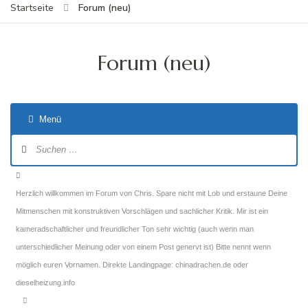
Forum (neu)
Startseite
Forum (neu)
Menü
Forum-
Navigation
Forum-
Breadcrumbs
Herzlich willkommen im Forum von Chris. Spare nicht mit Lob und erstaune Deine
-
Mitmenschen mit konstruktiven Vorschlägen und sachlicher Kritik. Mir ist ein
Du
kameradschaftlicher und freundlicher Ton sehr wichtig (auch wenn man
bist
unterschiedlicher Meinung oder von einem Post genervt ist) Bitte nennt wenn
hier:
möglich euren Vornamen. Direkte Landingpage: chinadrachen.de oder
dieselheizung.info