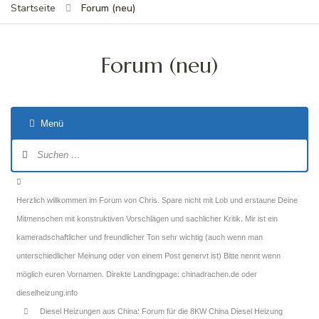
Forum (neu)
Startseite
Forum (neu)
Menü
Forum-
Navigation
Forum-
Breadcrumbs
Herzlich willkommen im Forum von Chris. Spare nicht mit Lob und erstaune Deine
-
Mitmenschen mit konstruktiven Vorschlägen und sachlicher Kritik. Mir ist ein
Du
kameradschaftlicher und freundlicher Ton sehr wichtig (auch wenn man
bist
unterschiedlicher Meinung oder von einem Post genervt ist) Bitte nennt wenn
hier:
möglich euren Vornamen. Direkte Landingpage: chinadrachen.de oder
dieselheizung.info
Diesel Heizungen aus China: Forum für die 8KW China Diesel Heizung