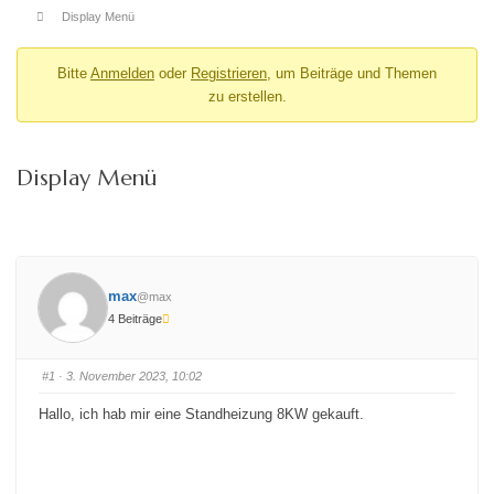
Display Menü
Bitte
Anmelden
oder
Registrieren
, um Beiträge und Themen
zu erstellen.
Display Menü
max
@max
4 Beiträge
#1
· 3. November 2023, 10:02
Hallo, ich hab mir eine Standheizung 8KW gekauft.