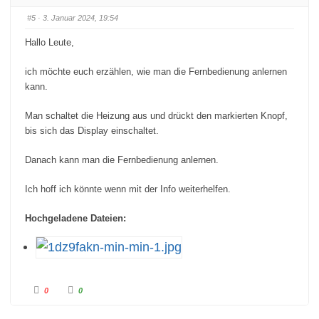
D
D
a
a
#5
· 3. Januar 2024, 19:54
u
u
m
m
e
e
Hallo Leute,
n
n
n
n
a
a
c
c
ich möchte euch erzählen, wie man die Fernbedienung anlernen
h
h
u
o
kann.
n
b
t
e
e
n
Man schaltet die Heizung aus und drückt den markierten Knopf,
n
.
.
bis sich das Display einschaltet.
Danach kann man die Fernbedienung anlernen.
Ich hoff ich könnte wenn mit der Info weiterhelfen.
Hochgeladene Dateien:
A
A
0
0
n
n
k
k
l
l