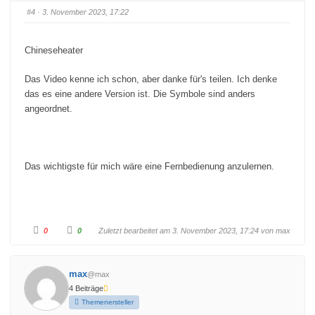
D
D
a
a
#4
· 3. November 2023, 17:22
u
u
m
m
e
e
n
n
n
n
Chineseheater
a
a
c
c
h
h
Das Video kenne ich schon, aber danke für's teilen. Ich denke
u
o
n
b
das es eine andere Version ist. Die Symbole sind anders
t
e
e
n
angeordnet.
n
.
.
Das wichtigste für mich wäre eine Fernbedienung anzulernen.
A
A
0
0
Zuletzt bearbeitet am 3. November 2023, 17:24 von
max
n
n
k
k
l
l
i
i
c
c
max
@max
k
k
e
e
4 Beiträge
n
n
f
f
Themenersteller
ü
ü
r
r