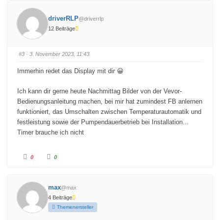
i
i
c
c
k
k
driverRLP
@driverrlp
e
e
n
n
12 Beiträge
f
f
ü
ü
r
r
D
D
a
a
#3
· 3. November 2023, 11:43
u
u
m
m
e
e
Immerhin redet das Display mit dir 😀
n
n
n
n
a
a
c
c
Ich kann dir gerne heute Nachmittag Bilder von der Vevor-
h
h
u
o
Bedienungsanleitung machen, bei mir hat zumindest FB anlernen
n
b
funktioniert, das Umschalten zwischen Temperaturautomatik und
t
e
e
n
festleistung sowie der Pumpendauerbetrieb bei Installation...
n
.
.
Timer brauche ich nicht
A
A
0
0
n
n
k
k
l
l
i
i
c
c
max
@max
k
k
e
e
4 Beiträge
n
n
f
f
Themenersteller
ü
ü
r
r