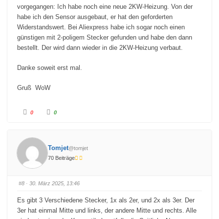
e
n
vorgegangen: Ich habe noch eine neue 2KW-Heizung. Von der
n
.
.
habe ich den Sensor ausgebaut, er hat den geforderten
Widerstandswert. Bei Aliexpress habe ich sogar noch einen
günstigen mit 2-poligem Stecker gefunden und habe den dann
bestellt. Der wird dann wieder in die 2KW-Heizung verbaut.
Danke soweit erst mal.
Gruß WoW
A
A
0
0
n
n
k
k
l
l
i
i
c
c
k
k
Tomjet
@tomjet
e
e
n
n
70 Beiträge
f
f
ü
ü
r
r
D
D
a
a
#8
· 30. März 2025, 13:46
u
u
m
m
e
e
Es gibt 3 Verschiedene Stecker, 1x als 2er, und 2x als 3er. Der
n
n
n
n
3er hat einmal Mitte und links, der andere Mitte und rechts. Alle
a
a
c
c