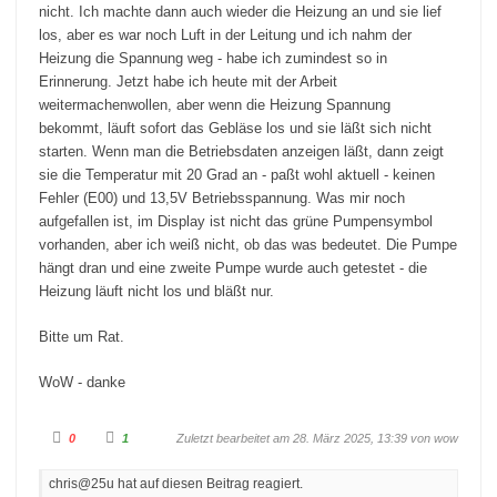
nicht. Ich machte dann auch wieder die Heizung an und sie lief
los, aber es war noch Luft in der Leitung und ich nahm der
Heizung die Spannung weg - habe ich zumindest so in
Erinnerung. Jetzt habe ich heute mit der Arbeit
weitermachenwollen, aber wenn die Heizung Spannung
bekommt, läuft sofort das Gebläse los und sie läßt sich nicht
starten. Wenn man die Betriebsdaten anzeigen läßt, dann zeigt
sie die Temperatur mit 20 Grad an - paßt wohl aktuell - keinen
Fehler (E00) und 13,5V Betriebsspannung. Was mir noch
aufgefallen ist, im Display ist nicht das grüne Pumpensymbol
vorhanden, aber ich weiß nicht, ob das was bedeutet. Die Pumpe
hängt dran und eine zweite Pumpe wurde auch getestet - die
Heizung läuft nicht los und bläßt nur.
Bitte um Rat.
WoW - danke
A
A
0
1
Zuletzt bearbeitet am 28. März 2025, 13:39 von
wow
n
n
k
k
l
l
chris@25u hat auf diesen Beitrag reagiert.
i
i
c
c