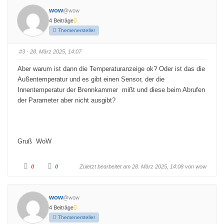
c
c
wow
@wow
k
k
e
e
4 Beiträge
n
n
f
f
Themenersteller
ü
ü
r
r
D
D
a
a
#3
· 28. März 2025, 14:07
u
u
m
m
e
e
Aber warum ist dann die Temperaturanzeige ok? Oder ist das die
n
n
n
n
Außentemperatur und es gibt einen Sensor, der die
a
a
c
c
Innentemperatur der Brennkammer mißt und diese beim Abrufen
h
h
u
o
der Parameter aber nicht ausgibt?
n
b
t
e
e
n
n
.
.
Gruß WoW
A
A
0
0
Zuletzt bearbeitet am 28. März 2025, 14:08 von
wow
n
n
k
k
l
l
i
i
c
c
wow
@wow
k
k
e
e
4 Beiträge
n
n
f
f
Themenersteller
ü
ü