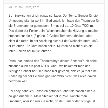
r
r
D
D
a
a
#4
· 28. März 2025, 17:25
u
u
m
m
e
e
So - inzwischen bi ich etwas schlauer. Der Temp.-Sensor für die
n
n
n
n
Umgebung sitzt ja wohl im Bedienteil. Ich habe den Thermisor für
a
a
c
c
die Brennkammer gemessen. Er hat bei ca. 10 Grad 7KOhm.
h
h
u
o
Das dürfte der Fehler sein. Wenn ich aber die Heizung anmache,
n
b
t
e
brennen nur die 4 (2 grüne, 2 Gelbe) Temperaturbalken, aber
e
n
nicht die roten. In der Anleitung hier auf der Webseite steht, daß
n
.
.
er im etrieb 15KOhm haben sollte. Müßten da nicht auch die
roten Balken bei mir leuchten?
Dann- hat jemand den Thermistortyp dieses Sensors? Ich habe
zuhause auch ein paar NTCs. Und - wo bekommt man den
richtigen Sensor her? Ich habe hier gelesen, daß es ja mal eine
Änderung bei der Heizung gab und weiß´nicht, was alles davon
betroffen war.
Bei ebay habe ich Sensoren gefunden, aber die haben einen 3-
poligen Anschluß. Mein Stecker hat 2 Pole. Könnte man
umbauen, aber ich weiß ja nicht, ob der Sensor der richtige ist...