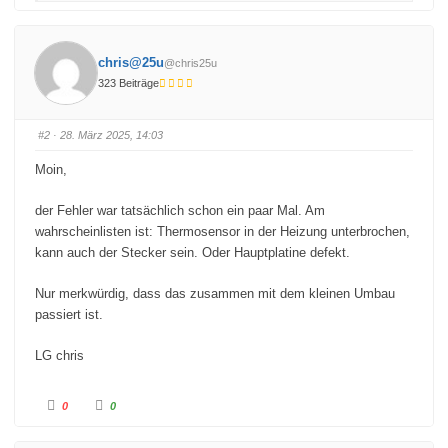
k
k
e
e
n
n
f
f
ü
ü
chris@25u
@chris25u
r
r
D
D
323 Beiträge
a
a
u
u
m
m
e
e
n
n
#2
· 28. März 2025, 14:03
n
n
a
a
c
c
Moin,
h
h
u
o
n
b
t
e
der Fehler war tatsächlich schon ein paar Mal. Am
e
n
wahrscheinlisten ist: Thermosensor in der Heizung unterbrochen,
n
.
.
kann auch der Stecker sein. Oder Hauptplatine defekt.
Nur merkwürdig, dass das zusammen mit dem kleinen Umbau
passiert ist.
LG chris
A
A
0
0
n
n
k
k
l
l
i
i