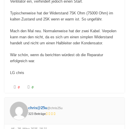
Ventilator ein, verhindert jedoch einen Start.
Typischerweise hat der Widerstand 75K Ohm (75000 Ohm) im
kalten Zustand und 25K wenn er warm ist. So ungefähr.
Mach den Mal neu. Normalerweise hat der zwei Kabel. Verpolen
kann man den nicht, da es sich um einen simplen Widerstand
handelt und nicht um einen Halbleiter oder Kondensator.
Wär schön, wenn du berichten würdest ob die Reparatur
erfolgreich war.
LG chris
A
A
0
0
n
n
k
k
l
l
i
i
c
c
k
k
chris@25u
@chris25u
e
e
n
n
323 Beiträge
f
f
ü
ü
r
r
D
D
a
a
#6
· 28. März 2025, 18:21