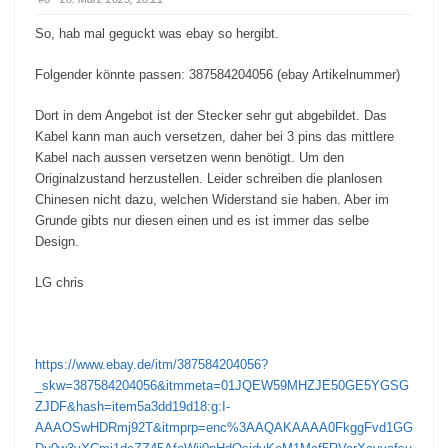
u
u
m
m
e
e
So, hab mal geguckt was ebay so hergibt.
n
n
n
n
a
a
c
c
Folgender könnte passen: 387584204056 (ebay Artikelnummer)
h
h
u
o
n
b
Dort in dem Angebot ist der Stecker sehr gut abgebildet. Das
t
e
e
n
Kabel kann man auch versetzen, daher bei 3 pins das mittlere
n
.
.
Kabel nach aussen versetzen wenn benötigt. Um den
Originalzustand herzustellen. Leider schreiben die planlosen
Chinesen nicht dazu, welchen Widerstand sie haben. Aber im
Grunde gibts nur diesen einen und es ist immer das selbe
Design.
LG chris
https://www.ebay.de/itm/387584204056?
_skw=387584204056&itmmeta=01JQEW59MHZJE50GE5YGSG
ZJDF&hash=item5a3dd19d18:g:I-
AAAOSwHDRmj92T&itmprp=enc%3AAQAKAAAA0FkggFvd1GG