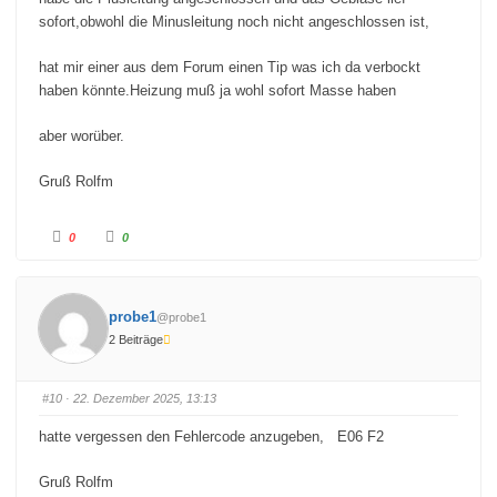
sofort,obwohl die Minusleitung noch nicht angeschlossen ist,
hat mir einer aus dem Forum einen Tip was ich da verbockt
haben könnte.Heizung muß ja wohl sofort Masse haben
aber worüber.
Gruß Rolfm
A
A
0
0
n
n
k
k
l
l
i
i
c
c
k
k
probe1
@probe1
e
e
n
n
2 Beiträge
f
f
ü
ü
r
r
D
D
a
a
#10
· 22. Dezember 2025, 13:13
u
u
m
m
e
e
hatte vergessen den Fehlercode anzugeben, E06 F2
n
n
n
n
a
a
c
c
Gruß Rolfm
h
h