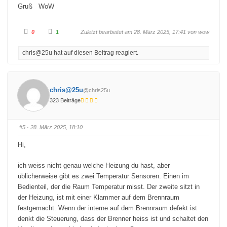
Gruß WoW
A
A
0
1
Zuletzt bearbeitet am 28. März 2025, 17:41 von
wow
n
n
k
k
l
l
chris@25u hat auf diesen Beitrag reagiert.
i
i
c
c
k
k
e
e
n
n
f
f
ü
ü
chris@25u
@chris25u
r
r
D
D
323 Beiträge
a
a
u
u
m
m
e
e
n
n
#5
· 28. März 2025, 18:10
n
n
a
a
c
c
Hi,
h
h
u
o
n
b
t
e
ich weiss nicht genau welche Heizung du hast, aber
e
n
üblicherweise gibt es zwei Temperatur Sensoren. Einen im
n
.
.
Bedienteil, der die Raum Temperatur misst. Der zweite sitzt in
der Heizung, ist mit einer Klammer auf dem Brennraum
festgemacht. Wenn der interne auf dem Brennraum defekt ist
denkt die Steuerung, dass der Brenner heiss ist und schaltet den