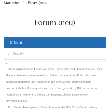
Forum (neu)
Startseite
Forum (neu)
Menü
Forum-
Navigation
Forum-
Breadcrumbs
Herzlich willkommen im Forum von Chris. Spare nicht mit Lob und erstaune Deine
-
Mitmenschen mit konstruktiven Vorschlägen und sachlicher Kritik. Mir ist ein
Du
kameradschaftlicher und freundlicher Ton sehr wichtig (auch wenn man
bist
unterschiedlicher Meinung oder von einem Post genervt ist) Bitte nennt wenn
hier:
möglich euren Vornamen. Direkte Landingpage: chinadrachen.de oder
dieselheizung.info
Diesel Heizungen aus China: Forum für die 5KW China Diesel Heizung