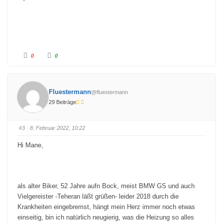
h
h
u
o
n
b
t
e
e
n
n
.
.
A
A
0
0
n
n
k
k
l
l
i
i
c
c
k
k
Fluestermann
@fluestermann
e
e
n
n
29 Beiträge
f
f
ü
ü
r
r
D
D
a
a
#3
· 8. Februar 2022, 10:22
u
u
m
m
e
e
Hi Mane,
n
n
n
n
a
a
c
c
h
h
u
o
n
b
als alter Biker, 52 Jahre aufn Bock, meist BMW GS und auch
t
e
e
n
Vielgereister -Teheran läßt grüßen- leider 2018 durch die
n
.
.
Krankheiten eingebremst, hängt mein Herz immer noch etwas
einseitig, bin ich natürlich neugierig, was die Heizung so alles