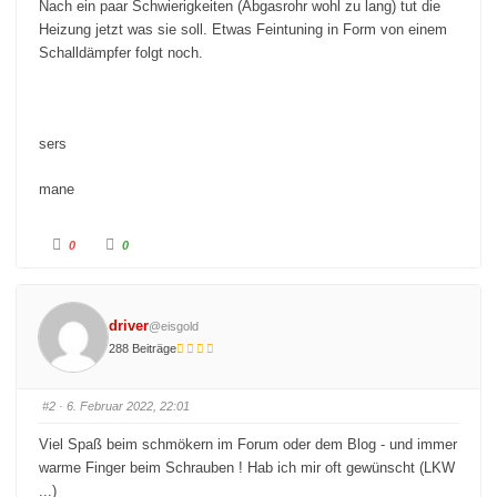
Nach ein paar Schwierigkeiten (Abgasrohr wohl zu lang) tut die
Heizung jetzt was sie soll. Etwas Feintuning in Form von einem
Schalldämpfer folgt noch.
sers
mane
A
A
0
0
n
n
k
k
l
l
i
i
c
c
k
k
driver
@eisgold
e
e
n
n
288 Beiträge
f
f
ü
ü
r
r
D
D
a
a
#2
· 6. Februar 2022, 22:01
u
u
m
m
e
e
Viel Spaß beim schmökern im Forum oder dem Blog - und immer
n
n
n
n
warme Finger beim Schrauben ! Hab ich mir oft gewünscht (LKW
a
a
c
c
...)