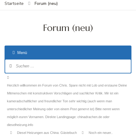
Forum (neu)
Startseite
Forum (neu)
Menü
Forum-
Navigation
Forum-
Breadcrumbs
Herzlich willkommen im Forum von Chris. Spare nicht mit Lob und erstaune Deine
-
Mitmenschen mit konstruktiven Vorschlägen und sachlicher Kritik. Mir ist ein
Du
kameradschaftlicher und freundlicher Ton sehr wichtig (auch wenn man
bist
unterschiedlicher Meinung oder von einem Post genervt ist) Bitte nennt wenn
hier:
möglich euren Vornamen. Direkte Landingpage: chinadrachen.de oder
dieselheizung.info
Diesel Heizungen aus China: Gästebuch
Noch ein neuer..