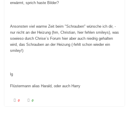
erwärmt, sprich haste Bilder?
Ansonsten viel warme Zeit beim "Schrauben" wünsche ich dir, -
nur nicht an der Heizung (hm, Christian, hier fehlen smileys), was
sowieso durch Chrise´s Forum hier aber auch niedrig gehalten
wird, das Schrauben an der Heizung (-fehlt schon wieder ein
smiley!)
lg
Flüstermann alias Harald, oder auch Harry
A
A
0
0
n
n
k
k
l
l
i
i
c
c
k
k
e
e
n
n
f
f