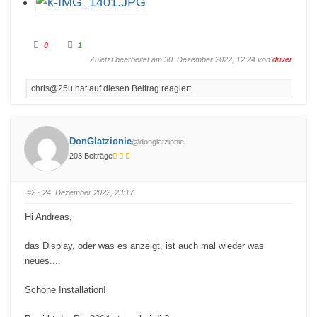
A
A
0
1
n
n
k
k
Zuletzt bearbeitet am 30. Dezember 2022, 12:24 von
driver
l
l
i
i
c
c
chris@25u hat auf diesen Beitrag reagiert.
k
k
e
e
n
n
f
f
ü
ü
r
r
D
D
DonGlatzionie
@donglatzionie
a
a
u
u
203 Beiträge
m
m
e
e
n
n
n
n
a
a
#2
· 24. Dezember 2022, 23:17
c
c
h
h
u
o
Hi Andreas,
n
b
t
e
e
n
das Display, oder was es anzeigt, ist auch mal wieder was
n
.
.
neues....
Schöne Installation!