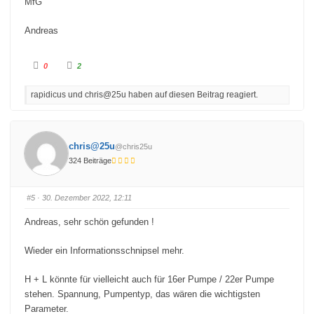
MfG
Andreas
A
A
0
2
n
n
k
k
l
l
rapidicus und chris@25u haben auf diesen Beitrag reagiert.
i
i
c
c
k
k
e
e
n
n
f
f
ü
ü
chris@25u
@chris25u
r
r
D
D
324 Beiträge
a
a
u
u
m
m
e
e
n
n
#5
· 30. Dezember 2022, 12:11
n
n
a
a
c
c
Andreas, sehr schön gefunden !
h
h
u
o
n
b
t
e
Wieder ein Informationsschnipsel mehr.
e
n
n
.
.
H + L könnte für vielleicht auch für 16er Pumpe / 22er Pumpe
stehen. Spannung, Pumpentyp, das wären die wichtigsten
Parameter.