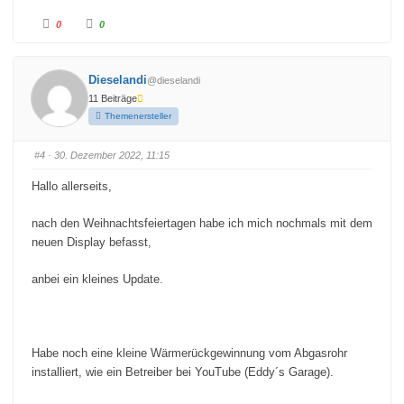
A
A
0
0
n
n
k
k
l
l
i
i
c
c
Dieselandi
@dieselandi
k
k
e
e
11 Beiträge
n
n
f
f
Themenersteller
ü
ü
r
r
D
D
a
a
#4
· 30. Dezember 2022, 11:15
u
u
m
m
e
e
Hallo allerseits,
n
n
n
n
a
a
c
c
nach den Weihnachtsfeiertagen habe ich mich nochmals mit dem
h
h
u
o
neuen Display befasst,
n
b
t
e
e
n
anbei ein kleines Update.
n
.
.
Habe noch eine kleine Wärmerückgewinnung vom Abgasrohr
installiert, wie ein Betreiber bei YouTube (Eddy´s Garage).