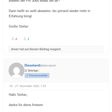
Bewirkt der Pin 3064 etwas bei dir?
Dann heißt es wohl abwarten, bis jemand wieder mehr in
Erfahrung bringt.
Grüße Stefan
A
A
0
1
n
n
k
k
l
l
driver hat auf diesen Beitrag reagiert.
i
i
c
c
k
k
e
e
n
n
f
f
Dieselandi
@dieselandi
ü
ü
r
r
11 Beiträge
D
D
a
a
Themenersteller
u
u
m
m
e
e
n
n
#3
· 27. Dezember 2022, 7:19
n
n
a
a
c
c
Hallo Stefan,
h
h
u
o
n
b
t
e
danke für deine Antwort.
e
n
n
.