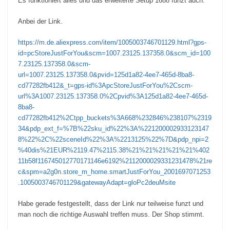
Es funktioniert alles und das erweiterte Setup 1688 funzt auch.
Anbei der Link.
https://m.de.aliexpress.com/item/1005003746701129.html?gps-
id=pcStoreJustForYou&scm=1007.23125.137358.0&scm_id=100
7.23125.137358.0&scm-
url=1007.23125.137358.0&pvid=125d1a82-4ee7-465d-8ba8-
cd77282fb412&_t=gps-id%3ApcStoreJustForYou%2Cscm-
url%3A1007.23125.137358.0%2Cpvid%3A125d1a82-4ee7-465d-
8ba8-
cd77282fb412%2Ctpp_buckets%3A668%232846%238107%2319
34&pdp_ext_f=%7B%22sku_id%22%3A%221200002933123147
8%22%2C%22sceneId%22%3A%2213125%22%7D&pdp_npi=2
%40dis%21EUR%2119.47%2115.38%21%21%21%21%21%402
11b58f116745012770171146e6192%2112000029331231478%21re
c&spm=a2g0n.store_m_home.smartJustForYou_2001697071253
.1005003746701129&gatewayAdapt=gloPc2deuMsite
Habe gerade festgestellt, dass der Link nur teilweise funzt und
man noch die richtige Auswahl treffen muss. Der Shop stimmt.