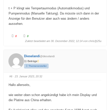
t + P klingt wie Tempertaurmodus (Automatikmodus) und
Pumpenmodus (Manuelle Taktung). Da müsste sich dann in der
Anzeige für den Benutzer aber auch was ändern / anders
aussehen.
A
A
0
0
n
n
k
k
Zuletzt bearbeitet am 30. Dezember 2022, 12:14 von
chris@25u
l
l
i
i
c
c
k
k
e
e
Dieselandi
@dieselandi
n
n
f
f
11 Beiträge
ü
ü
r
r
Themenersteller
D
D
a
a
u
u
m
m
#6
· 23. Januar 2023, 20:32
e
e
n
n
n
n
Hallo allerseits,
a
a
c
c
h
h
wie weiter oben schon angekündigt habe ich mein Display und
u
o
n
b
die Platine aus China erhalten.
t
e
e
n
n
.
.