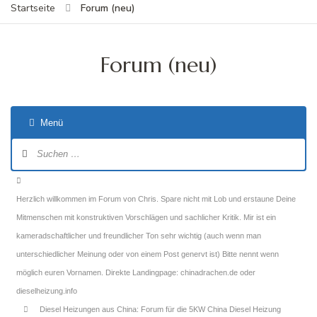
Forum (neu)
Startseite
Forum (neu)
Menü
Forum-
Navigation
Forum-
Breadcrumbs
Herzlich willkommen im Forum von Chris. Spare nicht mit Lob und erstaune Deine
-
Mitmenschen mit konstruktiven Vorschlägen und sachlicher Kritik. Mir ist ein
Du
kameradschaftlicher und freundlicher Ton sehr wichtig (auch wenn man
bist
unterschiedlicher Meinung oder von einem Post genervt ist) Bitte nennt wenn
hier:
möglich euren Vornamen. Direkte Landingpage: chinadrachen.de oder
dieselheizung.info
Diesel Heizungen aus China: Forum für die 5KW China Diesel Heizung