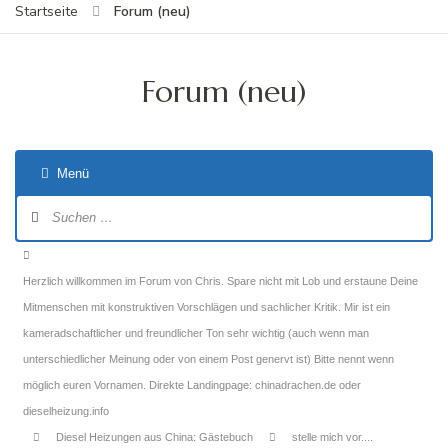
Forum (neu)
Startseite
Forum (neu)
Menü
Forum-
Navigation
Forum-
Breadcrumbs
Herzlich willkommen im Forum von Chris. Spare nicht mit Lob und erstaune Deine
-
Mitmenschen mit konstruktiven Vorschlägen und sachlicher Kritik. Mir ist ein
Du
kameradschaftlicher und freundlicher Ton sehr wichtig (auch wenn man
bist
unterschiedlicher Meinung oder von einem Post genervt ist) Bitte nennt wenn
hier:
möglich euren Vornamen. Direkte Landingpage: chinadrachen.de oder
dieselheizung.info
Diesel Heizungen aus China: Gästebuch
stelle mich vor....