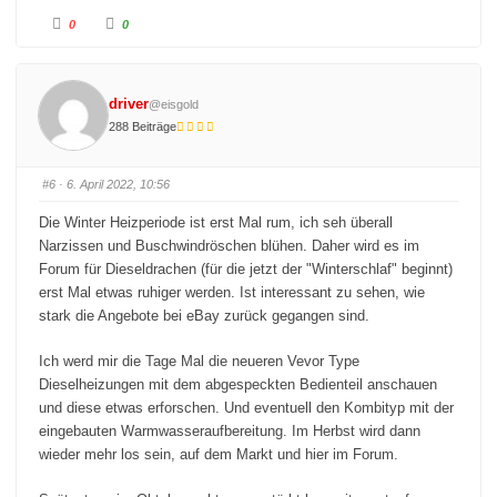
A
A
0
0
n
n
k
k
l
l
i
i
c
c
k
k
driver
@eisgold
e
e
n
n
288 Beiträge
f
f
ü
ü
r
r
D
D
a
a
#6
· 6. April 2022, 10:56
u
u
m
m
e
e
Die Winter Heizperiode ist erst Mal rum, ich seh überall
n
n
n
n
Narzissen und Buschwindröschen blühen. Daher wird es im
a
a
c
c
Forum für Dieseldrachen (für die jetzt der "Winterschlaf" beginnt)
h
h
u
o
erst Mal etwas ruhiger werden. Ist interessant zu sehen, wie
n
b
t
e
stark die Angebote bei eBay zurück gegangen sind.
e
n
n
.
.
Ich werd mir die Tage Mal die neueren Vevor Type
Dieselheizungen mit dem abgespeckten Bedienteil anschauen
und diese etwas erforschen. Und eventuell den Kombityp mit der
eingebauten Warmwasseraufbereitung. Im Herbst wird dann
wieder mehr los sein, auf dem Markt und hier im Forum.