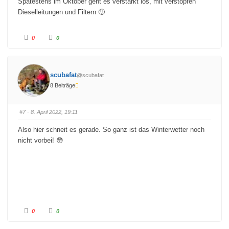
Spätestens im Oktober geht es verstärkt los, mit verstopfen
Dieselleitungen und Filtern 🙂
A
A
0
0
n
n
k
k
l
l
i
i
c
c
k
k
scubafat
@scubafat
e
e
n
n
8 Beiträge
f
f
ü
ü
r
r
D
D
a
a
#7
· 8. April 2022, 19:11
u
u
m
m
e
e
Also hier schneit es gerade. So ganz ist das Winterwetter noch
n
n
n
n
nicht vorbei! 😳
a
a
c
c
h
h
u
o
n
b
t
e
e
n
n
.
.
A
A
0
0
n
n
k
k
l
l