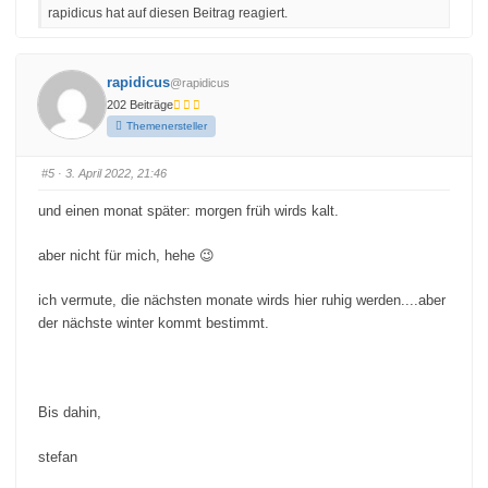
l
l
rapidicus hat auf diesen Beitrag reagiert.
i
i
c
c
k
k
e
e
n
n
f
f
rapidicus
@rapidicus
ü
ü
r
r
202 Beiträge
D
D
a
a
Themenersteller
u
u
m
m
e
e
n
n
#5
· 3. April 2022, 21:46
n
n
a
a
c
c
und einen monat später: morgen früh wirds kalt.
h
h
u
o
n
b
t
e
aber nicht für mich, hehe 😉
e
n
n
.
.
ich vermute, die nächsten monate wirds hier ruhig werden....aber
der nächste winter kommt bestimmt.
Bis dahin,
stefan