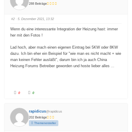
D
D
288 Beiträge
a
a
u
u
m
m
e
e
n
n
#2
· 5. Dezember 2021, 13:32
n
n
a
a
c
c
Wenn du eine interessante Integration der Heizung hast: immer
h
h
u
o
her mit den Fotos !
n
b
t
e
e
n
Lad hoch, aber mach einen eigenen Eintrag bei 5KW oder 8KW
n
.
.
dazu. Ich bin eher ein Beispiel für "wie man es nicht macht + wie
man keinen Fehler ausläßt", darum bin ich ja auch China
Heizung Forums Betreiber geworden und hoste lieber alles ...
A
A
0
0
n
n
k
k
l
l
i
i
c
c
rapidicus
@rapidicus
k
k
e
e
202 Beiträge
n
n
f
f
Themenersteller
ü
ü
r
r
D
D