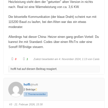
Heizleistung steht dem der "getunten" alten Version in nichts
nach. Real ist eine Wärmeleistung von ca. 3,6 KW.
Die bitserielle Kommunikation (der blaue Draht) scheint nun mit
115200 Baud zu laufen, bei den Alten war das ein etwas
moderater.
Allerdings hat dieser China- Heizer einen gang großen Vorteil: Du
kannst ihn mit Standard- Codes über einen RfxTrx oder eine
Sonoff RFBridge steuern.
A
A
0
1
Zuletzt bearbeitet am 4. November 2024, 1:13 von
Canis
n
n
k
k
l
l
hoffi hat auf diesen Beitrag reagiert.
i
i
c
c
k
k
e
e
n
n
f
f
hoffi
@hoffi
ü
ü
r
r
2 Beiträge
D
D
a
a
Themenersteller
u
u
m
m
e
e
n
n
#3
· 21. Februar 2026, 15:30
n
n