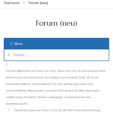
Forum (neu)
Startseite
Forum (neu)
Menü
Forum-
Navigation
Forum-
Breadcrumbs
Herzlich willkommen im Forum von Chris. Spare nicht mit Lob und erstaune Deine
-
Mitmenschen mit konstruktiven Vorschlägen und sachlicher Kritik. Mir ist ein
Du
kameradschaftlicher und freundlicher Ton sehr wichtig (auch wenn man
bist
unterschiedlicher Meinung oder von einem Post genervt ist) Bitte nennt wenn
hier:
möglich euren Vornamen. Direkte Landingpage: chinadrachen.de oder
dieselheizung.info
Diesel Heizungen aus China: Forum für die 5KW China Diesel Heizung