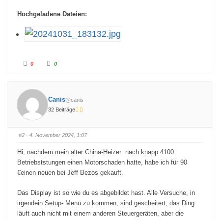
Hochgeladene Dateien:
A
A
0
0
n
n
k
k
l
l
i
i
c
c
k
k
Canis
@canis
e
e
n
n
32 Beiträge
f
f
ü
ü
r
r
D
D
a
a
#2
· 4. November 2024, 1:07
u
u
m
m
e
e
Hi, nachdem mein alter China-Heizer nach knapp 4100
n
n
n
n
Betriebststungen einen Motorschaden hatte, habe ich für 90
a
a
c
c
€einen neuen bei Jeff Bezos gekauft.
h
h
u
o
n
b
Das Display ist so wie du es abgebildet hast. Alle Versuche, in
t
e
e
n
irgendein Setup- Menü zu kommen, sind gescheitert, das Ding
n
.
.
läuft auch nicht mit einem anderen Steuergeräten, aber die