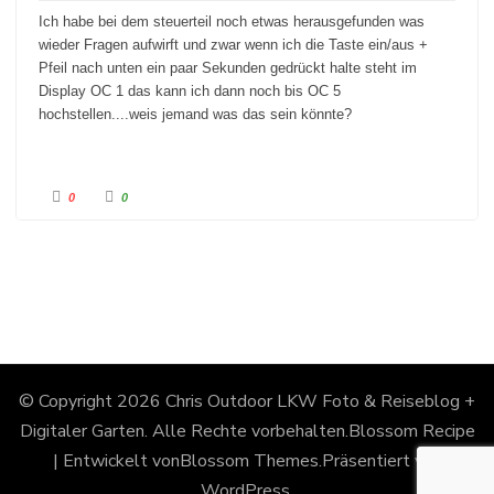
a
a
c
c
Ich habe bei dem steuerteil noch etwas herausgefunden was
h
h
u
o
wieder Fragen aufwirft und zwar wenn ich die Taste ein/aus +
n
b
t
e
Pfeil nach unten ein paar Sekunden gedrückt halte steht im
e
n
n
.
Display OC 1 das kann ich dann noch bis OC 5
.
hochstellen....weis jemand was das sein könnte?
A
A
0
0
n
n
k
k
l
l
i
i
c
c
k
k
e
e
n
n
f
f
ü
ü
r
r
D
D
a
a
u
u
m
m
e
e
© Copyright 2026
Chris Outdoor LKW Foto & Reiseblog +
n
n
n
n
a
a
Digitaler Garten
. Alle Rechte vorbehalten.
Blossom Recipe
c
c
h
h
| Entwickelt von
Blossom Themes
.Präsentiert von
u
o
n
b
t
e
WordPress
.