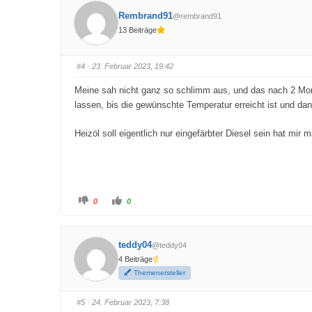
c
c
k
k
Rembrand91
@rembrand91
e
e
n
n
13 Beiträge
f
f
ü
ü
r
r
D
D
a
a
#4
· 23. Februar 2023, 19:42
u
u
m
m
e
e
Meine sah nicht ganz so schlimm aus, und das nach 2 Monat
n
n
n
n
lassen, bis die gewünschte Temperatur erreicht ist und da
a
a
c
c
h
h
u
o
Heizöl soll eigentlich nur eingefärbter Diesel sein hat mir 
n
b
t
e
e
n
n
.
.
A
A
0
0
n
n
k
k
l
l
i
i
c
c
teddy04
@teddy04
k
k
e
e
4 Beiträge
n
n
f
f
Themenersteller
ü
ü
r
r
D
D
a
a
#5
· 24. Februar 2023, 7:38
u
u