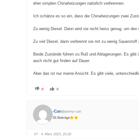
t
e
eher simplen Chinaheizungen natürlich verbrennen.
e
n
n
.
.
Ich schätze es so ein, dass die Chinaheizungen zwei Zus
Zu wenig Diesel. Dann wird sie nicht heiss genug, um den e
Zu viel Diesel, dann verbrennt sie mit zu wenig Sauerstoff 
Beide Zustände führen zu Ruß und Ablagerungen. Es gibt in
auch nicht gut finden auf Dauer.
Aber das ist nur meine Ansicht. Es gibt viele, unterschied
A
A
0
0
n
n
k
k
l
l
i
i
c
c
k
k
-Can
@penny-can
e
e
n
n
55 Beiträge
f
f
ü
ü
r
r
D
D
a
a
#7
· 4. März 2023, 20:29
u
u