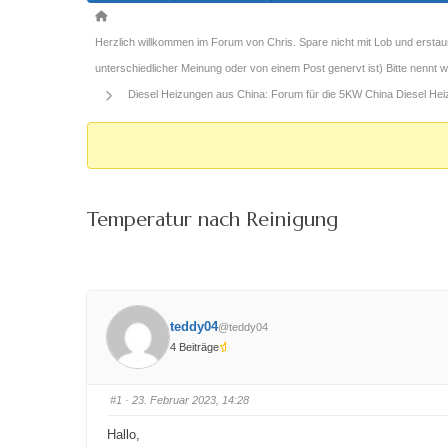
Forum-
Breadcrumbs
Herzlich willkommen im Forum von Chris. Spare nicht mit Lob und erstau
-
unterschiedlicher Meinung oder von einem Post genervt ist) Bitte nennt
Du
Diesel Heizungen aus China: Forum für die 5KW China Diesel He
bist
hier:
Temperatur nach Reinigung
teddy04
@teddy04
4 Beiträge
#1
· 23. Februar 2023, 14:28
Hallo,