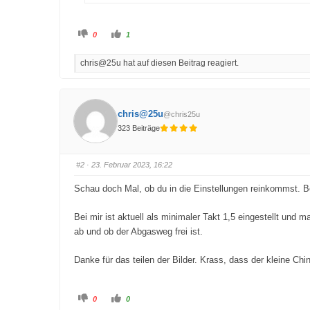
A
A
0
1
n
n
k
k
l
l
chris@25u hat auf diesen Beitrag reagiert.
i
i
c
c
k
k
e
e
n
n
f
f
ü
ü
chris@25u
@chris25u
r
r
D
D
323 Beiträge
a
a
u
u
m
m
e
e
n
n
#2
· 23. Februar 2023, 16:22
n
n
a
a
c
c
Schau doch Mal, ob du in die Einstellungen reinkommst. Be
h
h
u
o
n
b
t
e
Bei mir ist aktuell als minimaler Takt 1,5 eingestellt und 
e
n
ab und ob der Abgasweg frei ist.
n
.
.
Danke für das teilen der Bilder. Krass, dass der kleine Ch
A
A
0
0
n
n