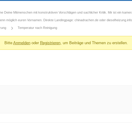
ne Deine Mitmenschen mit konstruktiven Vorschlägen und sachlicher Kritik. Mir ist ein kamer
 wenn möglich euren Vornamen. Direkte Landingpage: chinadrachen.de oder dieselheizung.info
izung
Temperatur nach Reinigung
Bitte
Anmelden
oder
Registrieren
, um Beiträge und Themen zu erstellen.