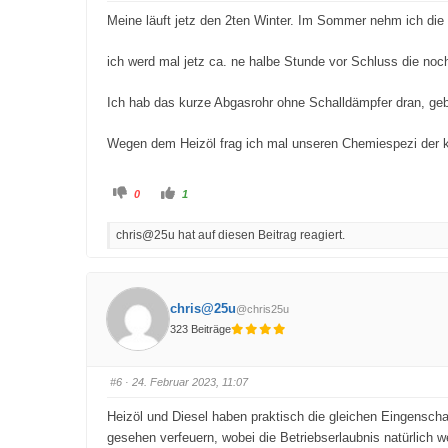
m
m
e
e
Meine läuft jetz den 2ten Winter. Im Sommer nehm ich die
n
n
n
n
a
a
c
c
ich werd mal jetz ca. ne halbe Stunde vor Schluss die n
h
h
u
o
n
b
Ich hab das kurze Abgasrohr ohne Schalldämpfer dran, gebo
t
e
e
n
n
.
.
Wegen dem Heizöl frag ich mal unseren Chemiespezi der k
A
A
0
1
n
n
k
k
l
l
chris@25u hat auf diesen Beitrag reagiert.
i
i
c
c
k
k
e
e
n
n
f
f
ü
ü
chris@25u
@chris25u
r
r
D
D
323 Beiträge
a
a
u
u
m
m
e
e
n
n
#6
· 24. Februar 2023, 11:07
n
n
a
a
c
c
Heizöl und Diesel haben praktisch die gleichen Eingensc
h
h
u
o
gesehen verfeuern, wobei die Betriebserlaubnis natürlich 
n
b