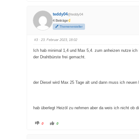
k
k
l
l
i
i
c
c
teddy04
@teddy04
k
k
e
e
4 Beiträge
n
n
f
f
Themenersteller
ü
ü
r
r
D
D
a
a
#3
· 23. Februar 2023, 18:02
u
u
m
m
e
e
Ich hab minimal 1,4 und Max 5,4. zum anheizen nutze ich i
n
n
n
n
der Drahtbürste frei gemacht.
a
a
c
c
h
h
u
o
n
b
t
e
e
n
der Diesel wird Max 25 Tage alt und dann muss ich neuen 
n
.
.
hab überlegt Heizöl zu nehmen aber da weis ich nicht ob d
A
A
0
0
n
n
k
k
l
l
i
i