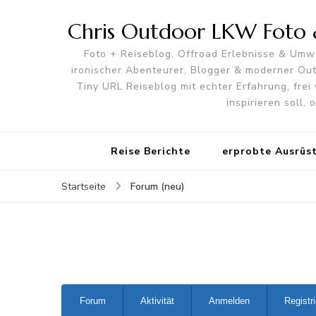
Chris Outdoor LKW Foto &
Foto + Reiseblog, Offroad Erlebnisse & Umwe
ironischer Abenteurer, Blogger & moderner O
Tiny URL Reiseblog mit echter Erfahrung, frei 
inspirieren soll,
Reise Berichte
erprobte Ausrüs
Forum (neu)
Startseite
Forum-
Forum
Aktivität
Anmelden
Registr
Navigation