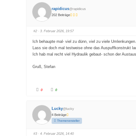
c
c
k
k
rapidicus
@rapidicus
e
e
n
n
202 Beiträge
f
f
ü
ü
r
r
D
D
a
a
#2
· 3. Februar 2026, 19:57
u
u
m
m
e
e
Ich behaupte mal- viel zu dünn, viel zu viele Umlenkungen
n
n
n
n
Lass sie doch mal testweise ohne das Auspuffkonstrukt la
a
a
c
c
Ich hab mal recht viel Hydraulik gebaut- schon der Aust
h
h
u
o
n
b
Gruß, Stefan
t
e
e
n
n
.
.
A
A
0
0
n
n
k
k
l
l
i
i
c
c
Lucky
@lucky
k
k
e
e
4 Beiträge
n
n
f
f
Themenersteller
ü
ü
r
r
D
D
a
a
#3
· 4. Februar 2026, 14:40
u
u