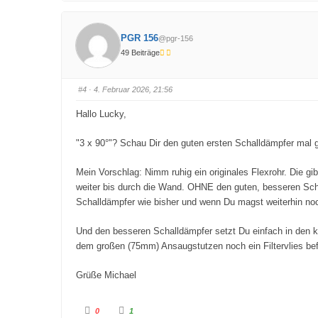
k
k
e
e
n
n
f
f
ü
ü
PGR 156
@pgr-156
r
r
D
D
49 Beiträge
a
a
u
u
m
m
e
e
n
n
#4
· 4. Februar 2026, 21:56
n
n
a
a
c
c
Hallo Lucky,
h
h
u
o
n
b
t
e
"3 x 90°"? Schau Dir den guten ersten Schalldämpfer mal 
e
n
n
.
.
Mein Vorschlag: Nimm ruhig ein originales Flexrohr. Die g
weiter bis durch die Wand. OHNE den guten, besseren Scha
Schalldämpfer wie bisher und wenn Du magst weiterhin noch
Und den besseren Schalldämpfer setzt Du einfach in den 
dem großen (75mm) Ansaugstutzen noch ein Filtervlies befes
Grüße Michael
A
A
0
1
n
n