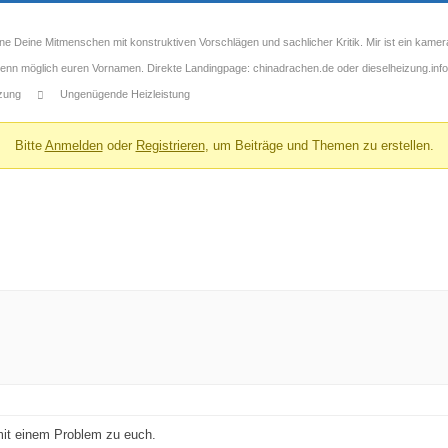
ne Deine Mitmenschen mit konstruktiven Vorschlägen und sachlicher Kritik. Mir ist ein kamer
 wenn möglich euren Vornamen. Direkte Landingpage: chinadrachen.de oder dieselheizung.info
izung
Ungenügende Heizleistung
Bitte
Anmelden
oder
Registrieren
, um Beiträge und Themen zu erstellen.
mit einem Problem zu euch.