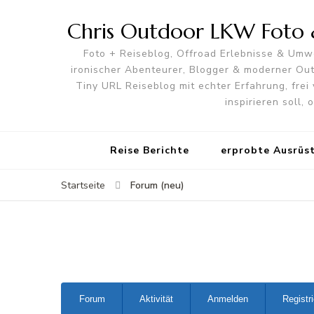
Chris Outdoor LKW Foto &
Foto + Reiseblog, Offroad Erlebnisse & Umwe
ironischer Abenteurer, Blogger & moderner O
Tiny URL Reiseblog mit echter Erfahrung, frei 
inspirieren soll,
Reise Berichte
erprobte Ausrüs
Forum (neu)
Startseite
Forum-
Forum
Aktivität
Anmelden
Registr
Navigation