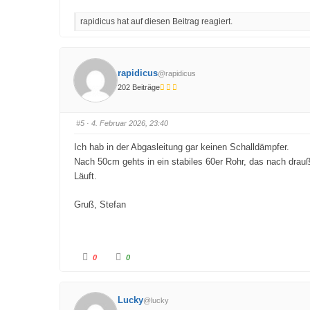
k
k
l
l
rapidicus hat auf diesen Beitrag reagiert.
i
i
c
c
k
k
e
e
n
n
f
f
ü
ü
rapidicus
@rapidicus
r
r
D
D
202 Beiträge
a
a
u
u
m
m
e
e
n
n
#5
· 4. Februar 2026, 23:40
n
n
a
a
c
c
Ich hab in der Abgasleitung gar keinen Schalldämpfer.
h
h
u
o
Nach 50cm gehts in ein stabiles 60er Rohr, das nach drauß
n
b
t
e
Läuft.
e
n
n
.
.
Gruß, Stefan
A
A
0
0
n
n
k
k
l
l
i
i
c
c
Lucky
@lucky
k
k
e
e