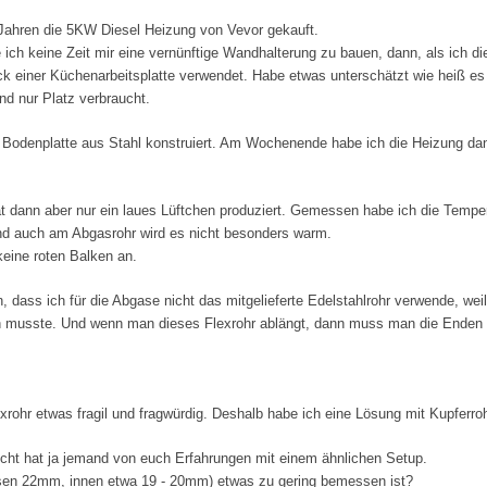
 Jahren die 5KW Diesel Heizung von Vevor gekauft.
 ich keine Zeit mir eine vernünftige Wandhalterung zu bauen, dann, als ich die
ck einer Küchenarbeitsplatte verwendet. Habe etwas unterschätzt wie heiß es
d nur Platz verbraucht.
die Bodenplatte aus Stahl konstruiert. Am Wochenende habe ich die Heizung d
 dann aber nur ein laues Lüftchen produziert. Gemessen habe ich die Temperat
Und auch am Abgasrohr wird es nicht besonders warm.
keine roten Balken an.
ass ich für die Abgase nicht das mitgelieferte Edelstahlrohr verwende, weil
n musste. Und wenn man dieses Flexrohr ablängt, dann muss man die Enden 
exrohr etwas fragil und fragwürdig. Deshalb habe ich eine Lösung mit Kupferr
icht hat ja jemand von euch Erfahrungen mit einem ähnlichen Setup.
sen 22mm, innen etwa 19 - 20mm) etwas zu gering bemessen ist?