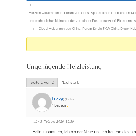
Forum-
Breadcrumbs
Herzlich willkommen im Forum von Chris. Spare nicht mit Lob und erstau
-
unterschiedlicher Meinung oder von einem Post genervt ist) Bitte nennt
Du
Diesel Heizungen aus China: Forum für die 5KW China Diesel He
bist
hier:
Ungenügende Heizleistung
Seite 1 von 2
Nächste
Lucky
@lucky
4 Beiträge
#1
· 3. Februar 2026, 13:30
Hallo zusammen, ich bin der Neue und ich komme gleich 