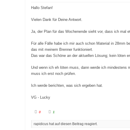
m
m
e
e
Hallo Stefan!
n
n
n
n
a
a
c
c
Vielen Dank für Deine Antwort.
h
h
u
o
n
b
Ja, der Plan für das Wochenende sieht vor, dass ich mal 
t
e
e
n
n
.
.
Für alle Fälle habe ich mir auch schon Material in 28mm
das mit meinem Brenner funktioniert.
Das war das Schöne an der aktuellen Lösung; kein löten erf
Und wenn ich eh löten muss, dann werde ich mindestens ma
muss ich erst noch prüfen.
Ich werde berichten, was sich ergeben hat.
VG - Lucky
A
A
0
1
n
n
k
k
l
l
rapidicus hat auf diesen Beitrag reagiert.
i
i
c
c