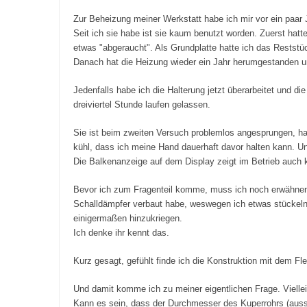
Zur Beheizung meiner Werkstatt habe ich mir vor ein paar
Seit ich sie habe ist sie kaum benutzt worden. Zuerst hatte
etwas "abgeraucht". Als Grundplatte hatte ich das Reststü
Danach hat die Heizung wieder ein Jahr herumgestanden un
Jedenfalls habe ich die Halterung jetzt überarbeitet und 
dreiviertel Stunde laufen gelassen.
Sie ist beim zweiten Versuch problemlos angesprungen, hat
kühl, dass ich meine Hand dauerhaft davor halten kann. 
Die Balkenanzeige auf dem Display zeigt im Betrieb auch 
Bevor ich zum Fragenteil komme, muss ich noch erwähnen, d
Schalldämpfer verbaut habe, weswegen ich etwas stückel
einigermaßen hinzukriegen.
Ich denke ihr kennt das.
Kurz gesagt, gefühlt finde ich die Konstruktion mit dem Fl
Und damit komme ich zu meiner eigentlichen Frage. Vielle
Kann es sein, dass der Durchmesser des Kuperrohrs (aus