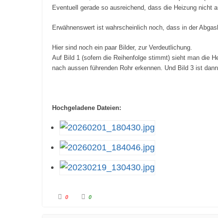
Eventuell gerade so ausreichend, dass die Heizung nicht a
Erwähnenswert ist wahrscheinlich noch, dass in der Abgasl
Hier sind noch ein paar Bilder, zur Verdeutlichung.
Auf Bild 1 (sofern die Reihenfolge stimmt) sieht man die
nach aussen führenden Rohr erkennen. Und Bild 3 ist dann
Hochgeladene Dateien:
A
A
0
0
n
n
k
k
l
l
i
i