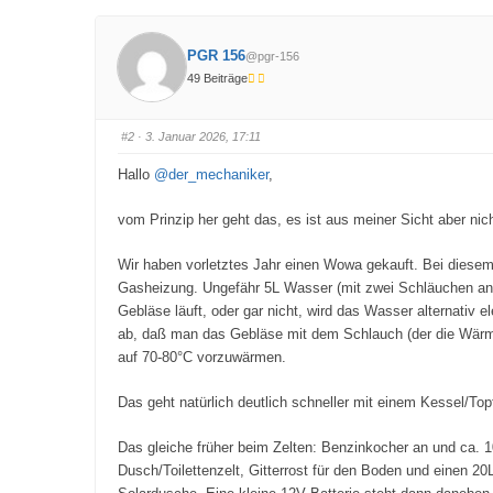
l
l
i
i
c
c
k
k
PGR 156
@pgr-156
e
e
n
n
49 Beiträge
f
f
ü
ü
r
r
D
D
a
a
#2
· 3. Januar 2026, 17:11
u
u
m
m
e
e
Hallo
@der_mechaniker
,
n
n
n
n
a
a
c
c
vom Prinzip her geht das, es ist aus meiner Sicht aber nic
h
h
u
o
n
b
Wir haben vorletztes Jahr einen Wowa gekauft. Bei diesem w
t
e
e
n
Gasheizung. Ungefähr 5L Wasser (mit zwei Schläuchen an d
n
.
.
Gebläse läuft, oder gar nicht, wird das Wasser alternativ 
ab, daß man das Gebläse mit dem Schlauch (der die Wärme 
auf 70-80°C vorzuwärmen.
Das geht natürlich deutlich schneller mit einem Kessel/To
Das gleiche früher beim Zelten: Benzinkocher an und ca. 
Dusch/Toilettenzelt, Gitterrost für den Boden und einen 