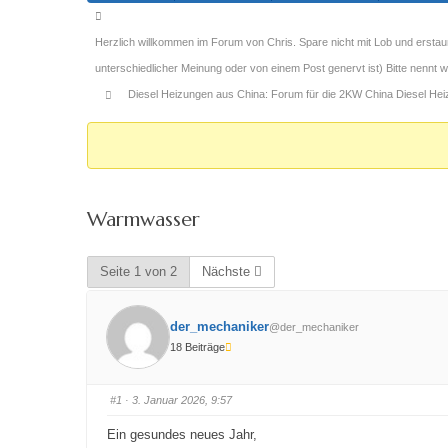
Forum-
Breadcrumbs
Herzlich willkommen im Forum von Chris. Spare nicht mit Lob und erstau
-
unterschiedlicher Meinung oder von einem Post genervt ist) Bitte nennt
Du
Diesel Heizungen aus China: Forum für die 2KW China Diesel Heizu
bist
hier:
Warmwasser
Seite 1 von 2
Nächste
der_mechaniker
@der_mechaniker
18 Beiträge
#1
· 3. Januar 2026, 9:57
Ein gesundes neues Jahr,