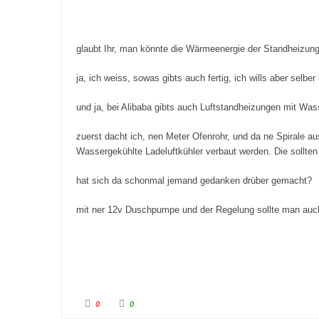
glaubt Ihr, man könnte die Wärmeenergie der Standheizun
ja, ich weiss, sowas gibts auch fertig, ich wills aber selber
und ja, bei Alibaba gibts auch Luftstandheizungen mit Wa
zuerst dacht ich, nen Meter Ofenrohr, und da ne Spirale au
Wassergekühlte Ladeluftkühler verbaut werden. Die sollten
hat sich da schonmal jemand gedanken drüber gemacht?
mit ner 12v Duschpumpe und der Regelung sollte man au
A
A
0
0
n
n
k
k