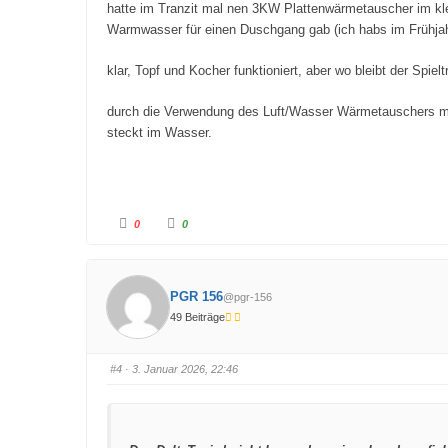
hatte im Tranzit mal nen 3KW Plattenwärmetauscher im kle
t
e
e
n
Warmwasser für einen Duschgang gab (ich habs im Frühjah
n
.
.
klar, Topf und Kocher funktioniert, aber wo bleibt der Spieltr
durch die Verwendung des Luft/Wasser Wärmetauschers möc
steckt im Wasser.
A
A
0
0
n
n
k
k
l
l
i
i
c
c
k
k
PGR 156
@pgr-156
e
e
n
n
49 Beiträge
f
f
ü
ü
r
r
D
D
a
a
#4
· 3. Januar 2026, 22:46
u
u
m
m
e
e
n
n
n
n
a
a
c
c