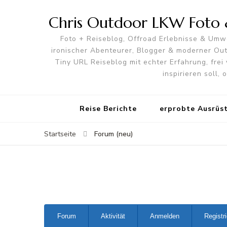
Chris Outdoor LKW Foto &
Foto + Reiseblog, Offroad Erlebnisse & Umwe
ironischer Abenteurer, Blogger & moderner O
Tiny URL Reiseblog mit echter Erfahrung, frei 
inspirieren soll,
Reise Berichte
erprobte Ausrüs
Forum (neu)
Startseite
Forum-
Forum
Aktivität
Anmelden
Registr
Navigation