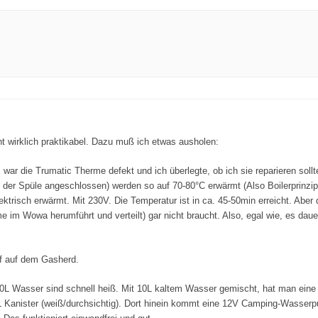
ht wirklich praktikabel. Dazu muß ich etwas ausholen:
ar die Trumatic Therme defekt und ich überlegte, ob ich sie reparieren sollt
er Spüle angeschlossen) werden so auf 70-80°C erwärmt (Also Boilerprinzip, 
elektrisch erwärmt. Mit 230V. Die Temperatur ist in ca. 45-50min erreicht. Abe
im Wowa herumführt und verteilt) gar nicht braucht. Also, egal wie, es daue
pf auf dem Gasherd.
10L Wasser sind schnell heiß. Mit 10L kaltem Wasser gemischt, hat man eine 
20L Kanister (weiß/durchsichtig). Dort hinein kommt eine 12V Camping-Wasse