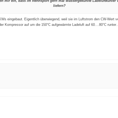
len mir ein, dass im Rennsport gern mal Wassergekühlte Ladeluftkühler 
liefern?
Ws eingebaut. Eigentlich überwiegend, weil sie im Luftstrom den CW-Wert ve
r Kompressor auf um die 150°C aufgewärmte Ladeluft auf 60....80°C runter. Al