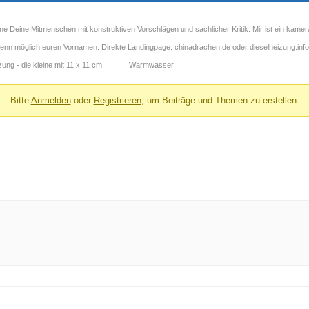
ne Deine Mitmenschen mit konstruktiven Vorschlägen und sachlicher Kritik. Mir ist ein kamer
 wenn möglich euren Vornamen. Direkte Landingpage: chinadrachen.de oder dieselheizung.info
ng - die kleine mit 11 x 11 cm
Warmwasser
Bitte
Anmelden
oder
Registrieren
, um Beiträge und Themen zu erstellen.