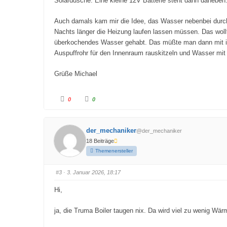
Solardusche. Eine kleine 12V Batterie steht dann daneben. 
Auch damals kam mir die Idee, das Wasser nebenbei durc
Nachts länger die Heizung laufen lassen müssen. Das wollt
überkochendes Wasser gehabt. Das müßte man dann mit ir
Auspuffrohr für den Innenraum rauskitzeln und Wasser mi
Grüße Michael
A
A
0
0
n
n
k
k
l
l
i
i
c
c
der_mechaniker
@der_mechaniker
k
k
e
e
18 Beiträge
n
n
f
f
Themenersteller
ü
ü
r
r
D
D
a
a
#3
· 3. Januar 2026, 18:17
u
u
m
m
e
e
Hi,
n
n
n
n
a
a
c
c
ja, die Truma Boiler taugen nix. Da wird viel zu wenig Wär
h
h
u
o
n
b