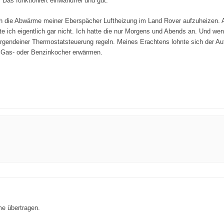
Das funktioniert einwandfrei und gut.
h die Abwärme meiner Eberspächer Luftheizung im Land Rover aufzuheizen. 
e ich eigentlich gar nicht. Ich hatte die nur Morgens und Abends an. Und we
gendeiner Thermostatsteuerung regeln. Meines Erachtens lohnte sich der A
t Gas- oder Benzinkocher erwärmen.
me übertragen.