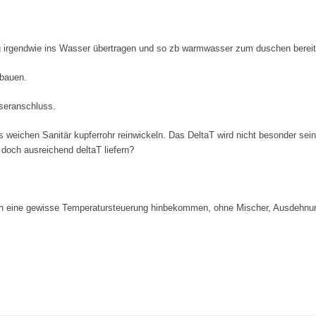
g irgendwie ins Wasser übertragen und so zb warmwasser zum duschen berei
 bauen.
sseranschluss.
s weichen Sanitär kupferrohr reinwickeln. Das DeltaT wird nicht besonder sein
 doch ausreichend deltaT liefern?
ch eine gewisse Temperatursteuerung hinbekommen, ohne Mischer, Ausdeh