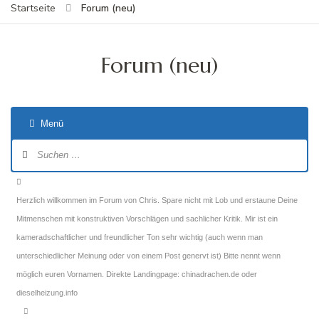
Forum (neu)
Startseite
Forum (neu)
Menü
Forum-
Navigation
Forum-
Breadcrumbs
Herzlich willkommen im Forum von Chris. Spare nicht mit Lob und erstaune Deine
-
Mitmenschen mit konstruktiven Vorschlägen und sachlicher Kritik. Mir ist ein
Du
kameradschaftlicher und freundlicher Ton sehr wichtig (auch wenn man
bist
unterschiedlicher Meinung oder von einem Post genervt ist) Bitte nennt wenn
hier:
möglich euren Vornamen. Direkte Landingpage: chinadrachen.de oder
dieselheizung.info